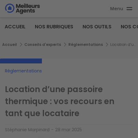
Aller
Menu
au
Aller au
contenu
contenu
Meilleurs
principal
ACCUEIL
NOS RUBRIQUES
NOS OUTILS
NOS C
principal
Agents
Fil d'Ariane
Accueil
Conseils d'experts
Réglementations
Location d’une passoire thermique : vos recours en tant que locataire
Réglementations
Location d’une passoire
thermique : vos recours en
tant que locataire
Stéphanie Marpinard
28 mar 2025