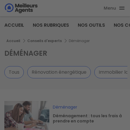
Aller
Menu
au
Aller au
contenu
contenu
Meilleurs
principal
ACCUEIL
NOS RUBRIQUES
NOS OUTILS
NOS C
principal
Agents
Fil d'Ariane
Accueil
Conseils d'experts
Déménager
DÉMÉNAGER
Tous
Rénovation énergétique
Immobilier lo
Image
Déménager
Déménagement : tous les frais à
prendre en compte