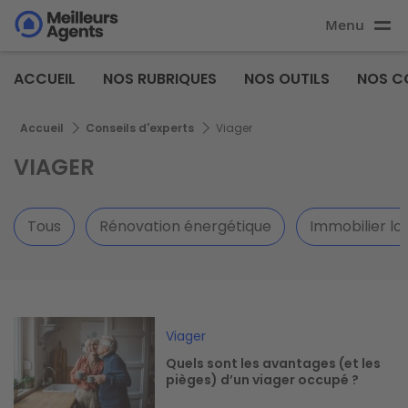
Aller
Menu
au
Aller au
contenu
contenu
Meilleurs
principal
ACCUEIL
NOS RUBRIQUES
NOS OUTILS
NOS C
principal
Agents
Fil d'Ariane
Accueil
Conseils d'experts
Viager
VIAGER
Tous
Rénovation énergétique
Immobilier lo
Image
Viager
Quels sont les avantages (et les
pièges) d’un viager occupé ?