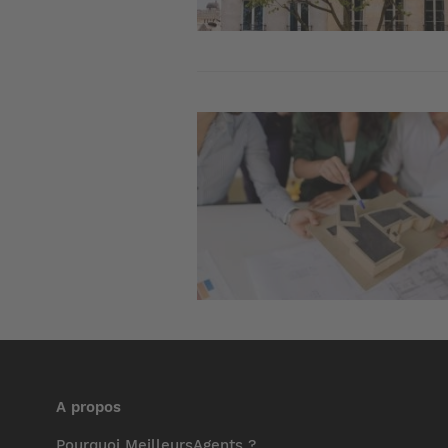
Image
A propos
Pourquoi MeilleursAgents ?