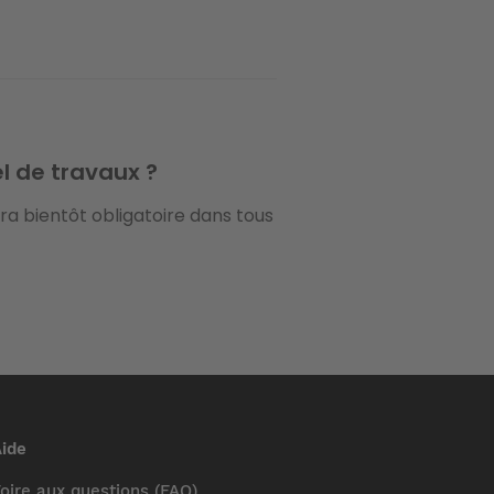
el de travaux ?
era bientôt obligatoire dans tous
ide
oire aux questions (FAQ)