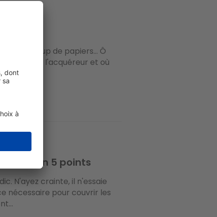
unir beaucoup de papiers… Ô
ent fournir à l'acquéreur et où
.
opriété en 5 points
. N'ayez crainte, il n'essaie
e nécessaire pour couvrir les
t...