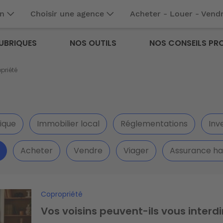
en
Choisir une agence
Acheter - Louer - Vend
UBRIQUES
NOS OUTILS
NOS CONSEILS PR
priété
ique
Immobilier local
Réglementations
Inve
Acheter
Vendre
Viager
Assurance ha
Copropriété
Vos voisins peuvent-ils vous interdi