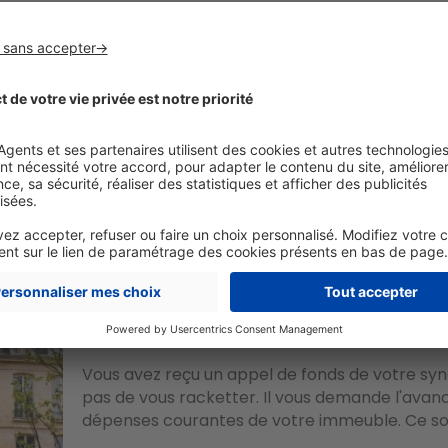
Copropriété
Tout savoir sur le pré-état daté
Vendre un bien en copropriété implique de ré
joie ! Quelles informations faut-il obligatoirem
les trouver ? On vous a parlé du pré-état daté..
Copropriété
Tout savoir sur les charges de copr
Vous avez reçu un appel de fonds de votre syndic
pas de vous racketter. Il vous demande l'avanc
dépenses courantes de votre immeuble. Ce son