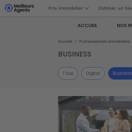
Aller
Prix immobilier
Estimer un bi
au
Aller au
contenu
contenu
Meilleurs
principal
ACCUEIL
NOS R
principal
Agents
Fil
Accueil
Professionnels immobiliers
d'Ariane
BUSINESS
Tous
Digital
Business
Image