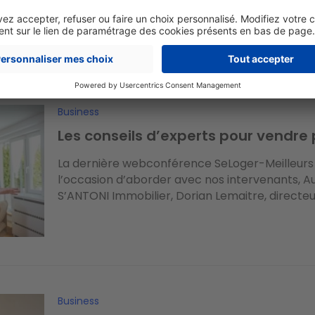
pas de place à l’improvisation. Et pour cause 
pour convaincre vos prospects. Anticiper...
Business
Les conseils d’experts pour vendre 
La dernière webconférence SeLoger-Meilleurs 
l’occasion d’aborder avec nos intervenants, A
S’ANTONI Immobilier, Dorian Lemaitre, directeur
Business