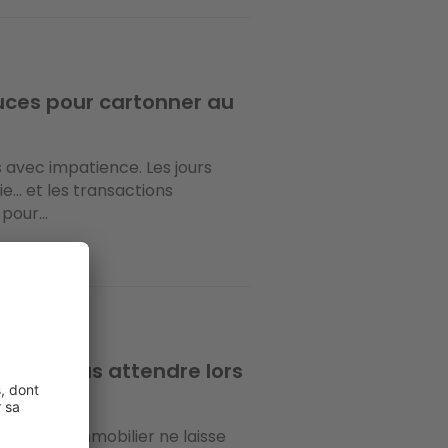
tuces pour cartonner au
s avec impatience. Les jours
vie… et les transactions
pour...
tions vous attendre lors
d’un bien immobilier ne laisse