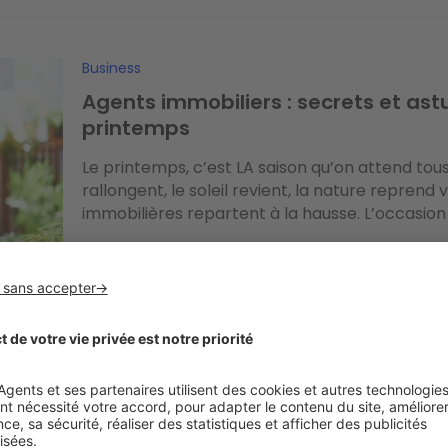
Business
Agents immobiliers : secrets et as
printemps
Le printemps, c’est LA saison qu’on attend tou
rallongent, le soleil revient, la nature reprend 
immobilières repartent à la hausse. L’occasion 
Business
Agents immobiliers : à quelles ques
des visites ?
Étape clé dans le processus de vente, la visite 