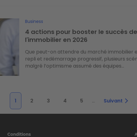
Business
4 actions pour booster le succès d
l'immobilier en 2026
Que peut-on attendre du marché immobilier en
repli et redémarrage progressif, plusieurs scé
malgré l’optimisme assumé des équipes...
Page
1
Page
2
Page
3
Page
4
Page
5
…
Page
Suivant
courante
suivante
Conditions
A