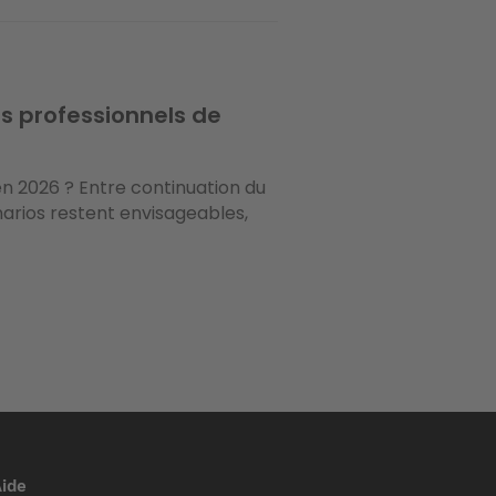
es professionnels de
 2026 ? Entre continuation du
narios restent envisageables,
ide