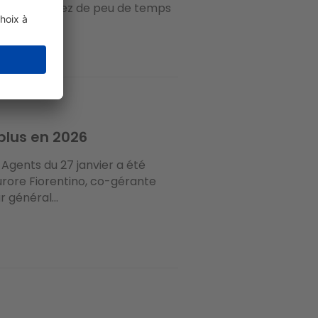
: vous disposez de peu de temps
plus en 2026
Agents du 27 janvier a été
urore Fiorentino, co-gérante
 général...