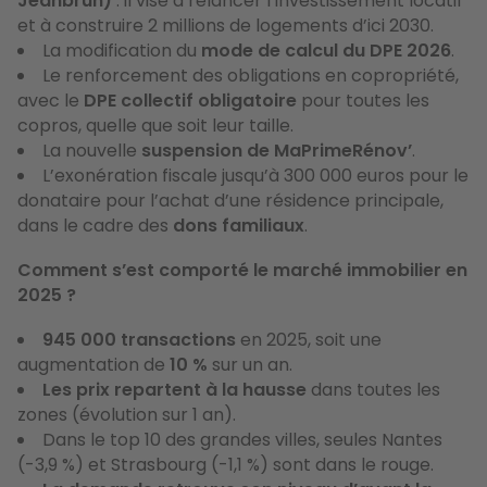
Jeanbrun)
: il vise à relancer l’investissement locatif
et à construire 2 millions de logements d’ici 2030.
La modification du
mode de calcul du DPE 2026
.
Le renforcement des obligations en copropriété,
avec le
DPE collectif obligatoire
pour toutes les
copros, quelle que soit leur taille.
La nouvelle
suspension de MaPrimeRénov’
.
L’exonération fiscale jusqu’à 300 000 euros pour le
donataire pour l’achat d’une résidence principale,
dans le cadre des
dons familiaux
.
Comment s’est comporté le marché immobilier en
2025 ?
945 000 transactions
en 2025, soit une
augmentation de
10 %
sur un an.
Les prix repartent à la hausse
dans toutes les
zones (évolution sur 1 an).
Dans le top 10 des grandes villes, seules Nantes
(-3,9 %) et Strasbourg (-1,1 %) sont dans le rouge.