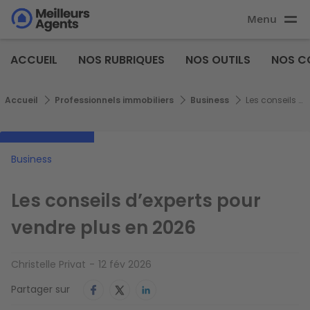
Aller
Menu
au
Aller au
contenu
contenu
Meilleurs
principal
ACCUEIL
NOS RUBRIQUES
NOS OUTILS
NOS C
principal
Agents
Fil d'Ariane
Accueil
Professionnels immobiliers
Business
Les conseils d’experts pour vendre plus en 2026
Business
Les conseils d’experts pour
vendre plus en 2026
Christelle Privat
12 fév 2026
Partager sur