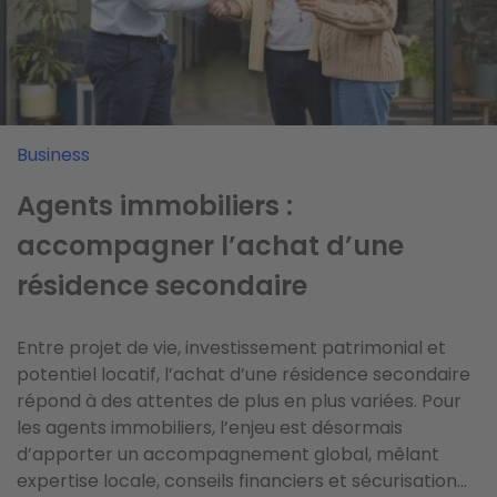
Vendre
Business
Business
Jardin, terrasse, luminosité : les
Agents immobiliers :
Comment les métiers de
atouts à mettre en avant pour
accompagner l’achat d’une
l'immobilier séduisent les moins
vendre son logement l’été
résidence secondaire
de 40 ans ?
Vacances obligent, l’été n’est pas la période la plus
Entre projet de vie, investissement patrimonial et
Les métiers de l’immobilier attirent de plus en plus
favorable pour vendre sa maison. Néanmoins, cette
potentiel locatif, l’achat d’une résidence secondaire
les jeunes actifs grâce à des rémunérations
saison offre de nombreux avantages qu’il faut savoir
répond à des attentes de plus en plus variées. Pour
attractives, des perspectives d’évolution et une
saisir et mettre à profit. Voici nos conseils pour
les agents immobiliers, l’enjeu est désormais
grande diversité de carrières. Mais ils séduisent aussi
vendre votre logement durant cette période calme
d’apporter un accompagnement global, mêlant
par leur dimension humaine, leur flexibilité et la quête
et ensoleillée.
expertise locale, conseils financiers et sécurisation...
de sens qu’ils offrent au quotidien.