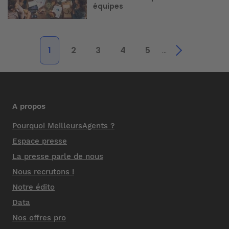
équipes
1
2
3
4
5
…
A propos
Pourquoi MeilleursAgents ?
Espace presse
La presse parle de nous
Nous recrutons !
Notre édito
Data
Nos offres pro