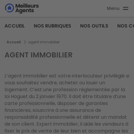
Aller
Menu
au
Aller au
contenu
contenu
Meilleurs
principal
ACCUEIL
NOS RUBRIQUES
NOS OUTILS
NOS C
principal
Agents
Fil d'Ariane
Accueil
agent immobilier
AGENT IMMOBILIER
L’agent immobilier est votre interlocuteur privilégié si
vous souhaitez vendre, acheter ou louer un
logement. C’est une profession réglementée par la
loi Hoguet du 2 janvier 1970. Il doit être titulaire d’une
carte professionnelle, disposer de garanties
financières, souscrire à une assurance de
responsabilité professionnelle et détenir un mandat
de son client. Expert immobilier, il aide les vendeurs à
fixer le prix de vente de leur bien et accompagne les