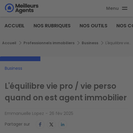
Aller
Menu
au
Aller au
contenu
contenu
Meilleurs
principal
ACCUEIL
NOS RUBRIQUES
NOS OUTILS
NOS C
principal
Agents
Fil d'Ariane
Accueil
Professionnels immobiliers
Business
L'équilibre vie pro / vie perso quand on est agent immobilier
Business
L'équilibre vie pro / vie perso
quand on est agent immobilier
Emmanuelle Lopez
26 fév 2025
Partager sur