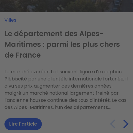
Villes
Business
Estimation
Le département des Alpes-
L'équilibre vie pro / vie perso
Comment savoir si le prix d’un
Maritimes : parmi les plus chers
quand on est agent immobilier
bien est (vraiment) justifié ?
de France
Vous êtes du genre à ne pas compter vos heures et
Vous venez d’avoir un coup de cœur pour un bien
Le marché azuréen fait souvent figure d’exception.
à cravacher sans relâche, vous faites preuve
immobilier et vous êtes prêt à faire une offre ? Avant
Plébiscité par une clientèle internationale fortunée, il
d’abnégation…, mais gare au surmenage ! Peut-être
de vous lancer, prenez garde à ne pas confondre
a vu ses prix augmenter ces dernières années,
que, en organisant vos journées différemment, vous
vitesse et précipitation. Êtes-vous certain que le prix
malgré un marché national largement freiné par
pourriez travailler moins, mais mieux. Vous auriez
demandé est bien en adéquation avec le marché
l’ancienne hausse continue des taux d’intérêt. Le cas
alors la possibilité de vous octroyer un peu de bon...
local ? Nos conseils pour éviter les faux pas.
des Alpes-Maritimes, l’un des départements...
Lire l'article
Lire l'article
Lire l'article