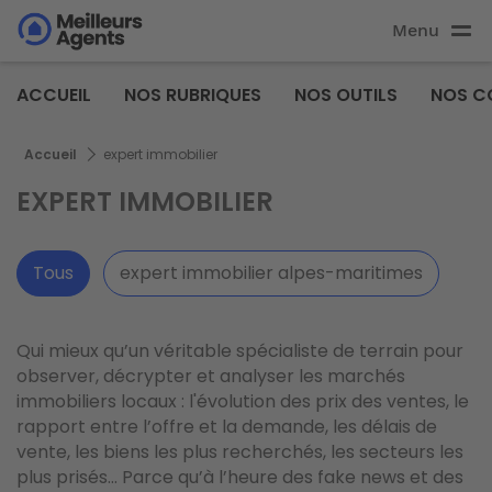
Aller
Menu
au
Aller au
contenu
contenu
Meilleurs
principal
ACCUEIL
NOS RUBRIQUES
NOS OUTILS
NOS C
principal
Agents
Fil d'Ariane
Accueil
expert immobilier
EXPERT IMMOBILIER
Tous
expert immobilier alpes-maritimes
Qui mieux qu’un véritable spécialiste de terrain pour
observer, décrypter et analyser les marchés
immobiliers locaux : l'évolution des prix des ventes, le
rapport entre l’offre et la demande, les délais de
vente, les biens les plus recherchés, les secteurs les
plus prisés... Parce qu’à l’heure des fake news et des