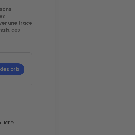
isons
es
ver une trace
ails, des
 des prix
liere