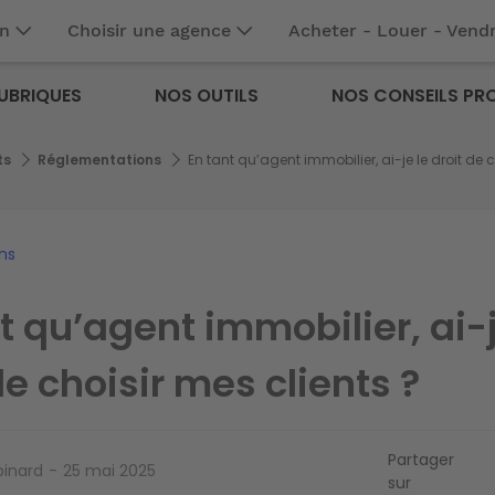
en
Choisir une agence
Acheter - Louer - Vend
UBRIQUES
NOS OUTILS
NOS CONSEILS PR
ts
Réglementations
En tant qu’agent immobilier, ai-je le droit de c
ns
t qu’agent immobilier, ai-j
de choisir mes clients ?
Partager
pinard
25 mai 2025
sur