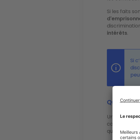
Si les faits s
d'emprisonn
discriminati
intérêts
.
Si c
disc
peu
Quelles so
Un agent immob
condition que
quelques exem