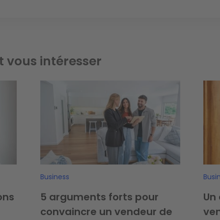
t vous intéresser
Image
Ima
Business
Busi
ons
5 arguments forts pour
Un 
convaincre un vendeur de
ven