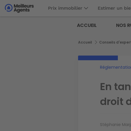
Aller
Prix immobilier
Estimer un bi
au
Aller au
contenu
contenu
Meilleurs
principal
ACCUEIL
NOS R
principal
Agents
Fil
Accueil
Conseils d'exper
d'Ariane
Réglementatio
En tan
droit 
Stéphanie Mar