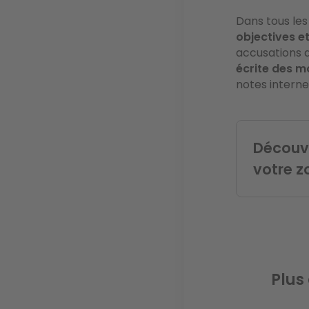
Dans tous les
objectives 
accusations d
écrite des m
notes interne
Découvr
votre z
Plus