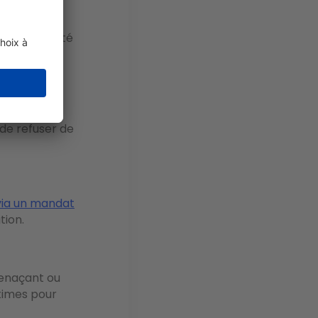
 sa solvabilité
transaction
 de refuser de
ia un mandat
tion.
enaçant ou
itimes pour