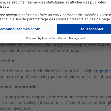
financière
nt n’a pas les moyens financiers pour acquérir un bien
ou si
 vous êtes en droit de refuser de vous engager dans une 
ec.
bilité avec les services proposés
pécialisé dans les biens de luxe, par exemple, libre à vous
ec un client vendant un bien à petit budget.
intérêts
t représente un conflit d’intérêts et qu’il est déjà
engagé v
n autre agent, il sera logique de décliner cette collabora
ment inapproprié
vous manquent de respect, adoptent un comportement m
uivre vos conseils professionnels... Ce sont des motifs lég
vailler avec eux.