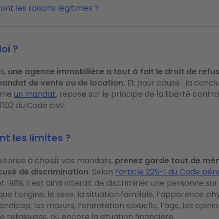
ont les raisons légitimes ?
loi ?
s,
une agence immobilière
a tout à fait le droit de refu
andat de vente ou de location.
Et pour cause : la conclu
mme
un mandat
, repose sur le principe de la liberté contr
1102 du Code civil.
nt les limites ?
 autorise à choisir vos mandats,
prenez garde tout de mê
cusé de discrimination
. Selon
l’article 225-1 du Code pén
llet 1989, il est ainsi interdit de discriminer une personne
sur
 que l’origine, le sexe, la situation familiale, l’apparence phy
andicap, les mœurs, l’orientation sexuelle, l’âge, les opinio
s religieuses, ou encore la situation financière.