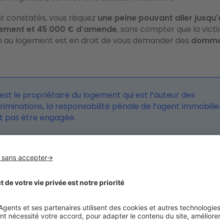
ont constatés, vous risquez
une peine pouvant aller jusqu'
ement et 45 000 € d'amende
, sans compter que la vict
on au logement est en droit de vous demander des
domma
’est le propriétaire du logement qui est l’auteur des
riminations, la responsabilité pénale de l’agent immobilie
t pas être engagée.
nt les raisons légitimes ?
ilier peut ainsi choisir ses clients dans certaines situati
 cela repose sur
des critères professionnels et objectif
ples de motifs valables :