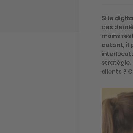
Si le digi
des derniè
moins rest
autant, il
interlocut
stratégie.
clients ? O
Image