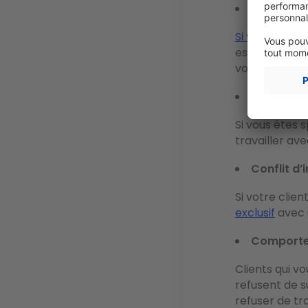
Capacité 
Si votre clie
est douteuse,
vouée à l’éch
Incompati
Si vous êtes s
travailler av
Conflit d’
Si votre clien
exclusif
avec u
Comporte
Clients qui 
refusent de s
refuser de tra