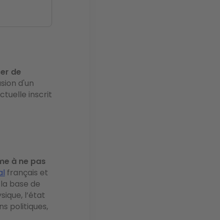
ser de
sion d'un
actuelle
inscrit
me à ne pas
al
français et
 la base de
sique, l’état
ns politiques,