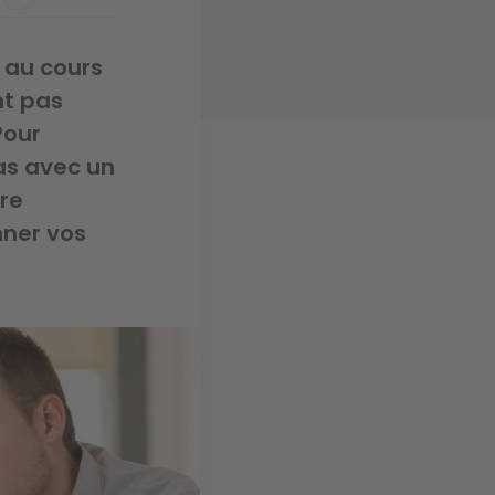
r au cours
nt pas
Pour
pas avec un
tre
nner vos