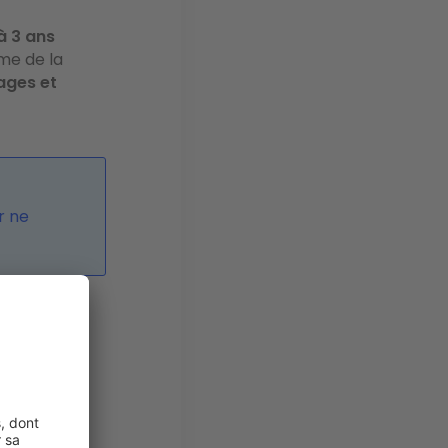
à 3 ans
ime de la
ges et
r ne
ons, à
s
. Voici