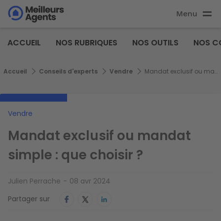
Aller
Menu
au
Aller au
contenu
contenu
Meilleurs
principal
ACCUEIL
NOS RUBRIQUES
NOS OUTILS
NOS C
principal
Agents
Fil d'Ariane
Accueil
Conseils d'experts
Vendre
Mandat exclusif ou mandat simple : que choisir ?
Vendre
Mandat exclusif ou mandat
simple : que choisir ?
Julien Perrache
08 avr 2024
Partager sur