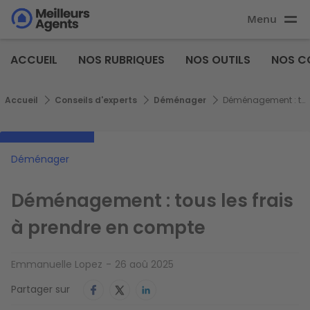
Aller
Menu
au
Aller au
contenu
contenu
Meilleurs
principal
ACCUEIL
NOS RUBRIQUES
NOS OUTILS
NOS C
principal
Agents
Fil d'Ariane
Accueil
Conseils d'experts
Déménager
Déménagement : tous les frais à prendre en compte
Déménager
Déménagement : tous les frais
à prendre en compte
Emmanuelle Lopez
26 aoû 2025
Partager sur