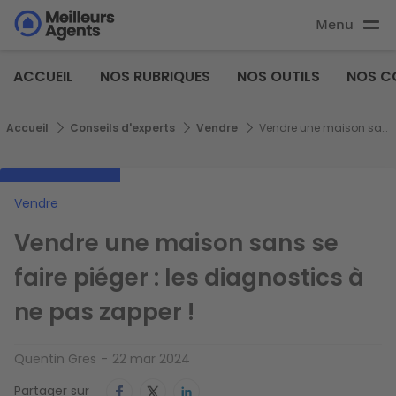
Aller
Menu
au
Aller au
contenu
contenu
Meilleurs
principal
ACCUEIL
NOS RUBRIQUES
NOS OUTILS
NOS C
principal
Agents
Fil d'Ariane
Accueil
Conseils d'experts
Vendre
Vendre une maison sans se faire piéger : les diagnostics à ne pas zapper !
Vendre
Vendre une maison sans se
faire piéger : les diagnostics à
ne pas zapper !
Quentin Gres
22 mar 2024
Partager sur