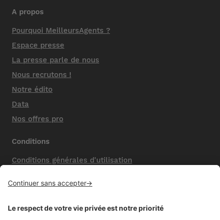
A propos
Pourquoi MeilleursAgents ?
Espace presse
La presse parle de nous
Nous recrutons !
Notre édito
Data
Nos offres pro
Conditions
Conditions générales d'utilisation
Mentions légales
Nos honoraires de vente
Politique de confidentialité
Paramétrer mes cookies