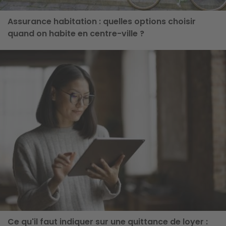
Assurance habitation : quelles options choisir
quand on habite en centre-ville ?
ge
Ce qu'il faut indiquer sur une quittance de loyer :