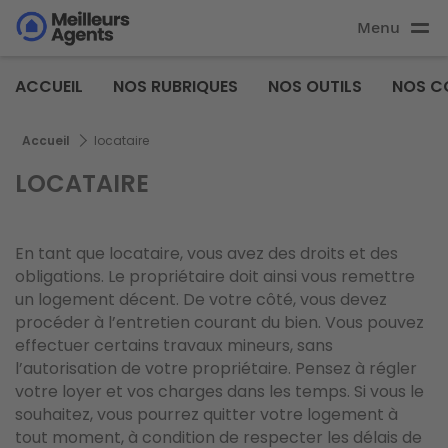
Aller
Menu
au
Aller au
contenu
contenu
Meilleurs
principal
ACCUEIL
NOS RUBRIQUES
NOS OUTILS
NOS C
principal
Agents
Fil d'Ariane
Accueil
locataire
LOCATAIRE
En tant que locataire, vous avez des droits et des
obligations. Le propriétaire doit ainsi vous remettre
un logement décent. De votre côté, vous devez
procéder à l’entretien courant du bien. Vous pouvez
effectuer certains travaux mineurs, sans
l’autorisation de votre propriétaire. Pensez à régler
votre loyer et vos charges dans les temps. Si vous le
souhaitez, vous pourrez quitter votre logement à
tout moment, à condition de respecter les délais de