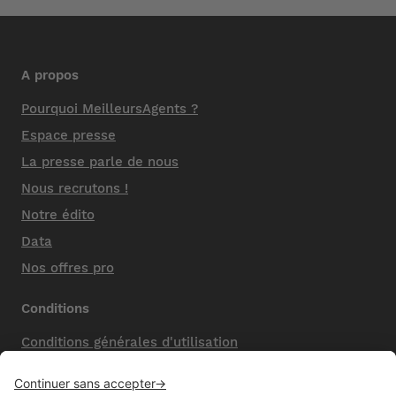
A propos
Pourquoi MeilleursAgents ?
Espace presse
La presse parle de nous
Nous recrutons !
Notre édito
Data
Nos offres pro
Conditions
Conditions générales d'utilisation
Mentions légales
Nos honoraires de vente