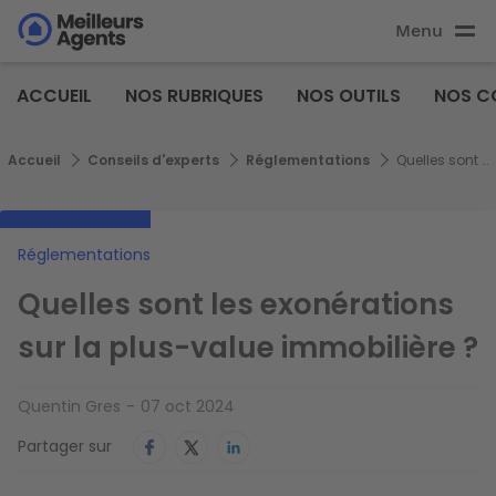
Aller
Menu
au
Aller au
contenu
contenu
Meilleurs
principal
ACCUEIL
NOS RUBRIQUES
NOS OUTILS
NOS C
principal
Agents
Fil d'Ariane
Accueil
Conseils d'experts
Réglementations
Quelles sont les exonérations sur la plus-value immobilière ?
Réglementations
Quelles sont les exonérations
sur la plus-value immobilière ?
Quentin Gres
07 oct 2024
Partager sur