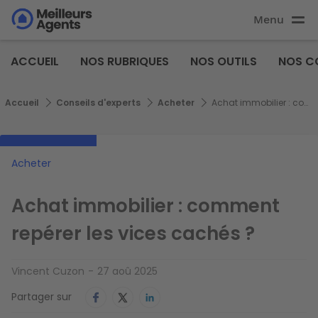
Aller
Menu
au
Aller au
contenu
contenu
Meilleurs
principal
ACCUEIL
NOS RUBRIQUES
NOS OUTILS
NOS C
principal
Agents
Fil d'Ariane
Accueil
Conseils d'experts
Acheter
Achat immobilier : comment repérer les vices cachés ?
Acheter
Achat immobilier : comment
repérer les vices cachés ?
Vincent Cuzon
27 aoû 2025
Partager sur