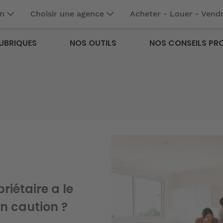
en
Choisir une agence
Acheter - Louer - Vend
UBRIQUES
NOS OUTILS
NOS CONSEILS PR
Image
Image
Image
riétaire a le
nties liées à
comment repérer
n caution ?
nové ?