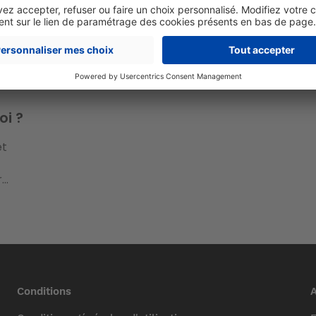
oi ?
et
..
Conditions
A