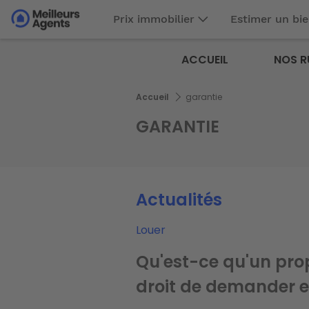
Aller
Prix immobilier
Estimer un bi
au
Aller au
contenu
contenu
Meilleurs
principal
ACCUEIL
NOS R
principal
Agents
Fil
Accueil
garantie
d'Ariane
GARANTIE
Actualités
Actualités
Actualités
Louer
Acheter
Acheter
Qu'est-ce qu'un prop
Quelles sont les gara
Achat immobilier : 
droit de demander e
l'achat d'un bien ré
les vices cachés ?