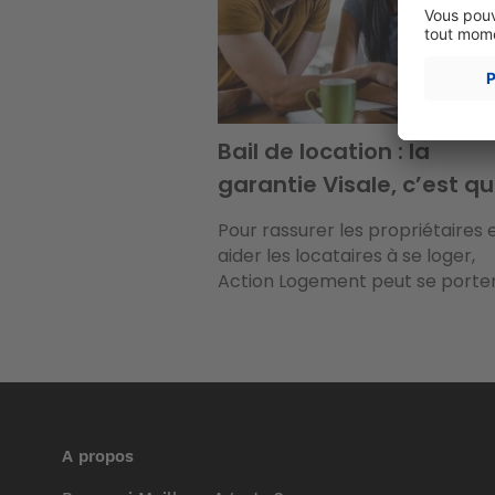
Bail de location : la
garantie Visale, c’est qu
Pour rassurer les propriétaires 
aider les locataires à se loger,
Action Logement peut se porter.
A propos