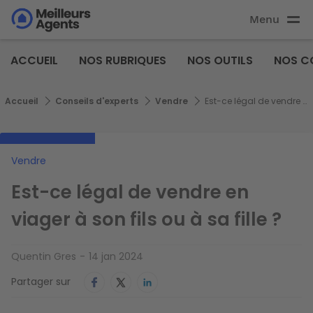
Aller
Menu
au
Aller au
contenu
contenu
Meilleurs
principal
ACCUEIL
NOS RUBRIQUES
NOS OUTILS
NOS C
principal
Agents
Fil d'Ariane
Accueil
Conseils d'experts
Vendre
Est-ce légal de vendre en viager à son fils ou à sa fille ?
Vendre
Est-ce légal de vendre en
viager à son fils ou à sa fille ?
Quentin Gres
14 jan 2024
Partager sur