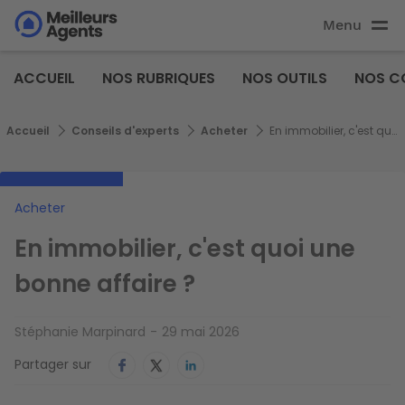
Aller
Menu
au
Aller au
contenu
contenu
Meilleurs
principal
ACCUEIL
NOS RUBRIQUES
NOS OUTILS
NOS C
principal
Agents
Fil d'Ariane
Accueil
Conseils d'experts
Acheter
En immobilier, c'est quoi une bonne affaire ?
Acheter
En immobilier, c'est quoi une
bonne affaire ?
Stéphanie Marpinard
29 mai 2026
Partager sur