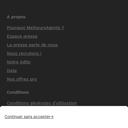
A propos
Pourquoi MeilleursAgents ?
Espace presse
La presse parle de nous
Nous recrutons !
Notre édito
Data
Nos offres pro
Conditions
Conditions générales d'utilisation
Mentions légales
Nos honoraires de vente