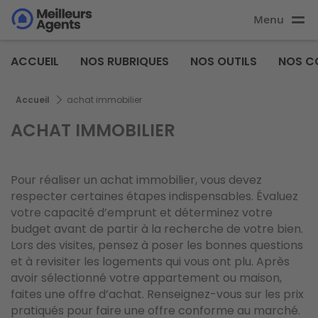
Aller
Menu
au
Aller au
contenu
contenu
Meilleurs
principal
ACCUEIL
NOS RUBRIQUES
NOS OUTILS
NOS C
principal
Agents
Fil d'Ariane
Accueil
achat immobilier
ACHAT IMMOBILIER
Pour réaliser un achat immobilier, vous devez
respecter certaines étapes indispensables. Évaluez
votre capacité d’emprunt et déterminez votre
budget avant de partir à la recherche de votre bien.
Lors des visites, pensez à poser les bonnes questions
et à revisiter les logements qui vous ont plu. Après
avoir sélectionné votre appartement ou maison,
faites une offre d’achat. Renseignez-vous sur les prix
pratiqués pour faire une offre conforme au marché.