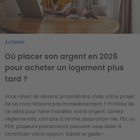
Investir
Acheter
Acheter
Cette destination
Le PSLA (prêt social location-
Où placer son argent en 2026
méditerranéenne reste l'un des
accession), le dispositif pour
pour acheter un logement plus
secrets les mieux gardés des
devenir propriétaire
tard ?
investisseurs
Pour certains ménages, l’accession à la propriété est
Vous rêvez de devenir propriétaire, mais votre projet
Longtemps restée à l’écart des radars des
un rêve lointain, qui semble hors de portée. Entre le
ne se concrétisera pas immédiatement ? Profitez de
investisseurs, l’Albanie attire aujourd’hui une nouvelle
durcissement des conditions d’emprunt, la hausse
ce délai pour faire travailler votre argent. Livrets
vague d’acheteurs étrangers. Prix immobiliers
des prix de l’immobilier et la nécessité de se
réglementés, compte à terme, assurance-vie, PEL ou
encore bas, littoral en plein développement, fiscalité
constituer un apport conséquent, il devient de plus
PER, plusieurs placements peuvent vous aider à
attractive, paysages d'une grande diversité… ce petit
en plus difficile de devenir propriétaire...
constituer votre apport. Suivez le guide !
pays d'Europe coche de nombreuses cases...