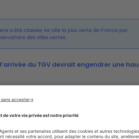
ens a été classée 4e ville la plus verte de France par
servatoire des villes vertes.
 l’arrivée du TGV devrait engendrer une ha
he actuellement des
prix de vente
parmi les plus accessib
 françaises, ce qui en fait
une destination attractive pou
s immobiliers et les acquéreurs
, et ce, en dépit de la for
 sortie de la crise sanitaire. Désormais stables, les prix 
n moyenne 2 537 €/m² dans l’ancien, tous types de biens
fres. Ainsi, le prix moyen est inférieur de 75 % à celui prati
,
il faut compter
2 555 €/m² pour acheter un appartem
our une maison individuelle
. Malgré ses 135 000 habitan