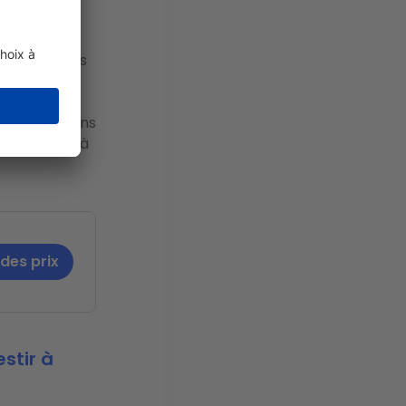
0 % du parc
tractifs à
tion du temps
ve pour
les
n de pouvoir
 observée dans
ue. Affaire à
 des prix
stir à