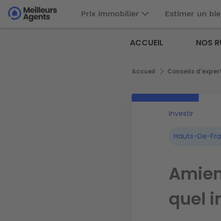
Aller
Prix immobilier
Estimer un bi
au
Aller au
contenu
contenu
Meilleurs
principal
ACCUEIL
NOS R
principal
Agents
Fil
Accueil
Conseils d'exper
d'Ariane
Investir
Hauts-De-Fr
Amiens
quel i