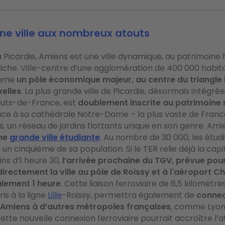
une ville aux nombreux atouts
 Picardie, Amiens est une ville dynamique, au patrimoine h
 riche. Ville-centre d’une agglomération de 400 000 habit
omme
un pôle économique majeur, au centre du triangle 
elles
. La plus grande ville de Picardie, désormais intégré
auts-de-France, est
doublement inscrite au patrimoine
âce à sa cathédrale Notre-Dame – la plus vaste de France
s, un réseau de jardins flottants unique en son genre. Ami
ne
grande ville étudiante
. Au nombre de 30 000, les étud
un cinquième de sa population. Si le TER relie déjà la cap
ins d’1 heure 30,
l’arrivée prochaine du TGV, prévue pour
irectement la ville au pôle de Roissy et à l'aéroport C
ulement 1 heure
. Cette liaison ferroviaire de 6,5 kilomètres
ris à la ligne
Lille
-Roissy, permettra également de
connec
Amiens à d’autres métropoles françaises
, comme Lyon,
ette nouvelle connexion ferroviaire pourrait accroître l’a