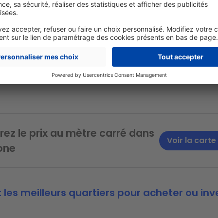
mbreuses maisons, puisqu’elles représentent
plus de 3
 la petite Venise du Nord. Si les prix de vente sont très at
ivée du TGV pourrait changer la donne. En effet, la réduc
re Amiens et l’Île-de-France rendra la
ville plus attracti
herchant à quitter la région sans trop s’en éloigner
,
afi
gulièrement pour le travail. Si cette tendance a déjà été
des villes connectées par le TGV, elle n’est pas automatiq
ez le prix au mètre carré dans
Voir la carte
one
 les meilleurs quartiers pour acheter ou inve