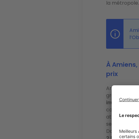
la métropole.
Ami
l’Ob
À Amiens,
prix
Amiens affic
grandes villes
investisseur
constatée à la
atteignent e
selon nos chif
Dans le détail
2 507 €/m² p