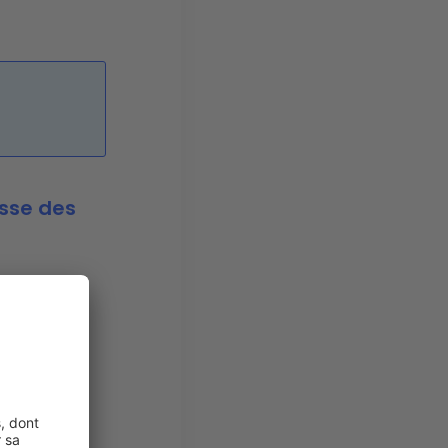
usse des
les des
r les
te hausse
de vente
 confondus,
qué à Paris.
ent et
ts, Amiens