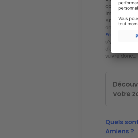
compte de no
immobilier
de
Amiens, l’arr
de trajet ent
Franciliens c
s’y rendre ré
d'autres gran
suivre donc…
Découvr
votre z
Quels sont
Amiens ?