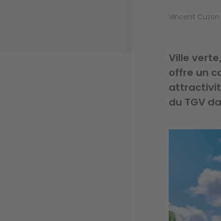
Vincent Cuzon
Ville vert
offre un c
attractivi
du TGV da
Image