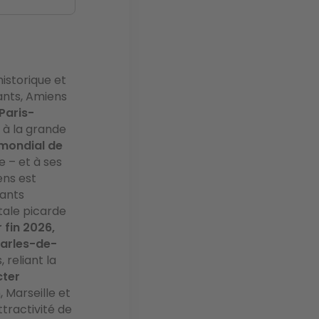
istorique et
ants, Amiens
Paris-
e à la grande
 mondial de
 – et à ses
ens est
iants
itale picarde
 fin 2026,
harles-de-
, reliant la
ter
 Marseille et
ttractivité de