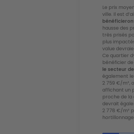
Le prix moyen
ville. Il est d
bénéficieron
hausse des pri
très prisés p
plus impacté
value devrai
Ce quartier d
bénéficier de
le secteur d
également le
2 759 €/m², 
affichant un
proche de la
devrait égale
2 778 €/m² p
hortillonnage