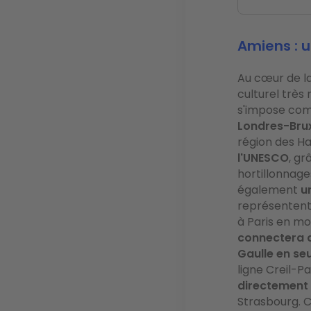
Amiens : 
Au cœur de la
culturel très
s'impose c
Londres-Brux
région des H
l'UNESCO
, gr
hortillonnage
également
u
représentent 
à Paris en mo
connectera d
Gaulle en se
ligne Creil-Pa
directement 
Strasbourg. C