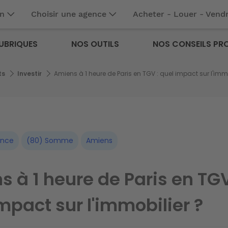
en
Choisir une agence
Acheter - Louer - Vend
UBRIQUES
NOS OUTILS
NOS CONSEILS PR
ts
Investir
Amiens à 1 heure de Paris en TGV : quel impact sur l'immo
ance
(80) Somme
Amiens
 à 1 heure de Paris en TGV
mpact sur l'immobilier ?