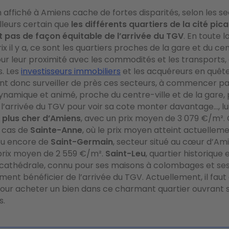
 affiché à Amiens cache de fortes disparités, selon les se
’ailleurs certain que
les différents quartiers de la cité pic
t pas de façon équitable de l’arrivée du TGV
. En toute l
x il y a, ce sont les quartiers proches de la gare et du cen
our leur proximité avec les commodités et les transports, 
s. Les
investisseurs immobiliers
et les acquéreurs en quête
ent donc surveiller de près ces secteurs, à commencer p
ynamique et animé, proche du centre-ville et de la gare, 
 l’arrivée du TGV pour voir sa cote monter davantage…, lui
e plus cher d’Amiens
, avec un prix moyen de 3 079 €/m². 
 cas de
Sainte-Anne
, où le prix moyen atteint actuellem
ou encore de
Saint-Germain
, secteur situé au cœur d’Am
 prix moyen de 2 559 €/m².
Saint-Leu
, quartier historique
 cathédrale, connu pour ses maisons à colombages et ses
ment bénéficier de l’arrivée du TGV. Actuellement, il fau
our acheter un bien dans ce charmant quartier ouvrant s
s.