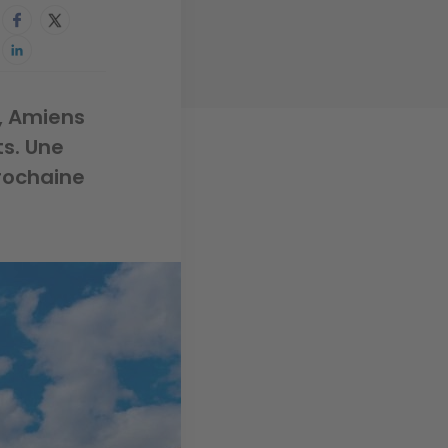
e, Amiens
ts. Une
prochaine