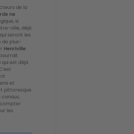
cteurs de la
arde ne
ogique, si
tre-ville, déjà
qui seront les
 de plus-
ar
Henriville
.
pourrait
 qui est déjà
C’est
ent
iens et
 et pittoresque
 canaux,
t compter
ur les