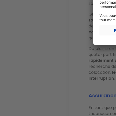
sécuriser vot
Grâce à cett
totalité du l
de litige, vo
colocataire
,
gestion locat
De plus, si u
quote-part fi
rapidement 
recherche de 
colocation,
l
interruption
.
Assurance
En tant que p
théoriquement