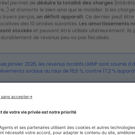
 réel permet de
déduire la totalité des charges
(intérêts
re…) et d'amortir le bien ainsi que le mobilier. Si les charg
 loyers perçus,
un déficit apparaît
. Ce dernier peut être
locatives des 10 années suivantes.
Les amortissements n
ont stockés
et peuvent être utilisés ultérieurement. Il
 durablement de revenus peu ou pas fiscalisés.
uis janvier 2026, les revenus locatifs LMNP sont soumis à 
lèvements sociaux au taux de 18,6 %, contre 17,2 % aupara
: quel bail choisir ?
ocation, deux options s'offrent à vous : le bail individuel o
ernier étant particulièrement avantageux pour les proprié
 bail unique englobe l’ensemble des résidents. Son principa
tion d'
une clause de solidarité
, un outil fortement rec