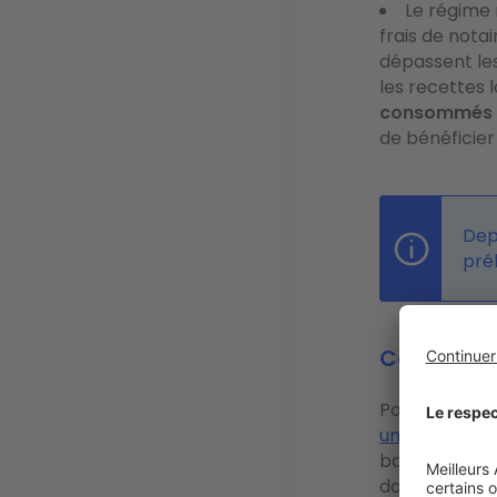
Le régime
frais de notai
dépassent les
les recettes 
consommés s
de bénéficier
Dep
pré
Colocation 
Pour votre col
unique
, ce d
bailleurs. Le
dans l'intégra