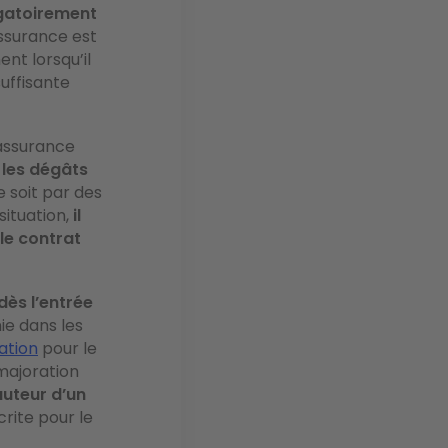
gatoirement
ssurance est
t lorsqu’il
suffisante
 assurance
, les dégâts
e soit par des
situation,
il
le contrat
dès l’entrée
nie dans les
ation
pour le
majoration
auteur d’un
crite pour le