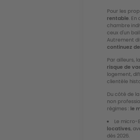
Pour les propr
rentable
. En
chambre indiv
ceux d'un bai
Autrement dit
continuez de
Par ailleurs, 
risque de va
logement, dif
clientèle hist
Du côté de l
non professio
régimes :
le 
Le micro-B
locatives
, a
dès 2026.