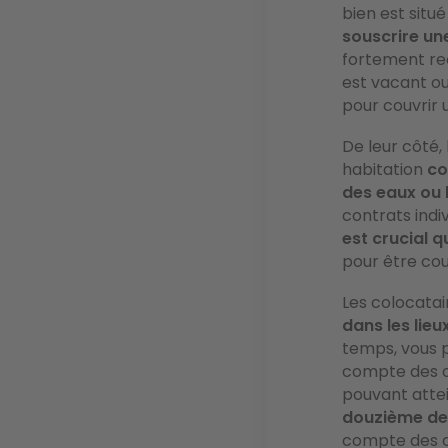
bien est situ
souscrire un
fortement re
est vacant ou
pour couvrir u
De leur côté,
habitation
co
des eaux ou 
contrats indi
est crucial 
pour être cou
Les colocata
dans les lieu
temps, vous p
compte des o
pouvant attei
douzième de 
compte des co