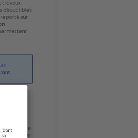
, travaux,
es déductibles
 reporté sur
on
s permettent
des
vant.
u le
bail
taires
l atout réside
ommandé pour