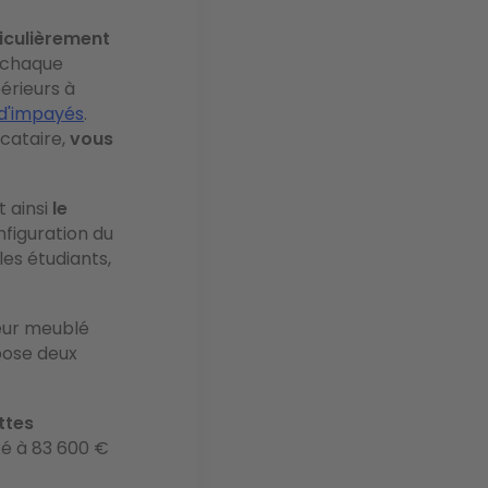
ticulièrement
r chaque
érieurs à
 d'impayés
.
cataire,
vous
t ainsi
le
nfiguration du
les étudiants,
eur meublé
pose deux
ttes
ixé à 83 600 €