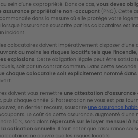
é au sein d’une copropriété. Dans ce cas,
vous devez obli
e assurance propriétaire non-occupant
(PNO). Cette a
commandée dans la mesure où elle protège votre logemen
 lorsque l’assurance souscrite par les colocataires est in
n incident.
 les colocataires doivent impérativement disposer d’une
uvrant au moins les risques locatifs tels que l’incendie
les explosions
. Cette obligation légale peut être satisfait
viduels, soit par un contrat commun. Dans cette seconde 
que chaque colocataire soit explicitement nommé dans 
vert.
ires doivent vous remettre
une attestation d’assurance 
x
, puis chaque année. Si l’attestation ne vous est pas four
ouvez, en dernier recours, souscrire
une assurance habit
ccupants. Le coût de cette assurance, augmenté d’une 
ndre 10 %, sera alors
répercuté sur le loyer mensuel à h
la cotisation annuelle
. Il faut noter que l’assurance sous
locataires ne couvre que les risques locatifs.