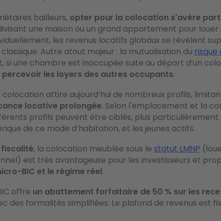
iétaires bailleurs,
opter pour la colocation s'avère par
 divisant une maison ou un grand appartement pour loue
iduellement, les revenus locatifs globaux se révèlent sup
l classique. Autre atout majeur : la mutualisation du
risque
, si une chambre est inoccupée suite au départ d’un colo
 percevoir les loyers des autres occupants
.
la colocation attire aujourd’hui de nombreux profils, limitan
cance locative prolongée
. Selon l'emplacement et la co
férents profils peuvent être ciblés, plus particulièrement 
orique de ce mode d’habitation, et les jeunes actifs.
a
fiscalité
, la colocation meublée sous le
statut LMNP
(lou
nnel) est très avantageuse pour les investisseurs et pro
micro-BIC et le régime réel
.
IC offre
un abattement forfaitaire de 50 % sur les rece
vec des formalités simplifiées. Le plafond de revenus est f