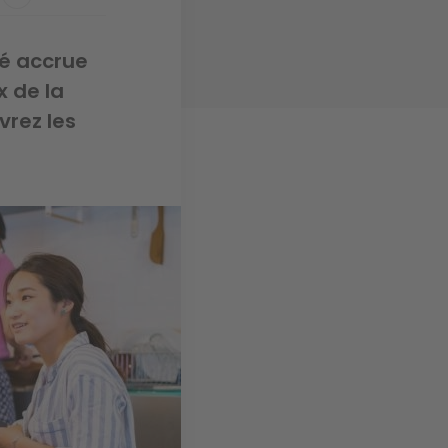
té accrue
x de la
vrez les