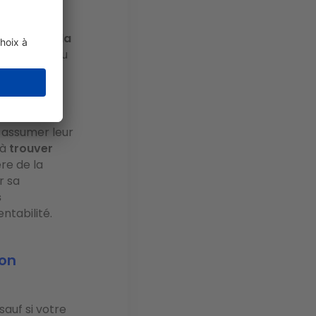
nsable de la
s d'impayé ou
rte quel
tiquement la
à assumer leur
 à
trouver
re de la
r sa
s
ntabilité.
ion
sauf si votre