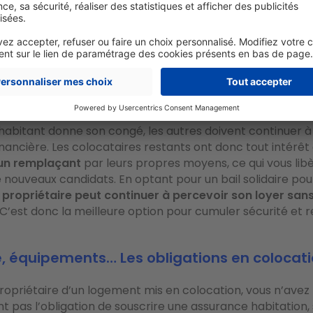
re investissement.
e clause,
chaque occupant devient juridiquement respo
oyer
, des charges et des éventuelles dégradations. En ca
us pouvez
réclamer la totalité des sommes dues à n'impo
 sans avoir à identifier le responsable. Cela simplifie dras
ive et protège vos revenus.
n habitant donne son congé, les autres doivent continuer 
nancière. Les colocataires restants ont donc tout intérêt
un remplaçant
par leurs propres moyens, ce qui vous libè
nouveaux candidats. En optant pour un bail solidaire pou
e propriétaire peut continuer à percevoir son loyer san
 C’est donc la meilleure option pour cumuler sécurité et re
, équipements… Les obligations en colocat
ropriétaire d’un logement mis en colocation, vous n’avez
 pas l’obligation de souscrire une assurance habitation, 