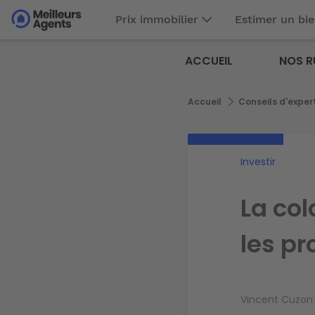
Aller
Prix immobilier
Estimer un bi
au
Aller au
contenu
contenu
Meilleurs
principal
ACCUEIL
NOS R
principal
Agents
Fil
Accueil
Conseils d'exper
d'Ariane
Investir
La col
les pr
Vincent Cuzon