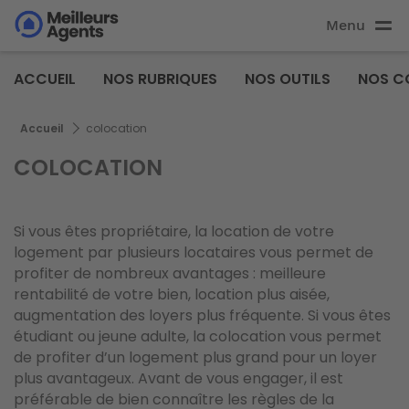
Aller
Menu
au
Aller au
contenu
contenu
Meilleurs
principal
ACCUEIL
NOS RUBRIQUES
NOS OUTILS
NOS C
principal
Agents
Fil d'Ariane
Accueil
colocation
COLOCATION
Si vous êtes propriétaire, la location de votre
logement par plusieurs locataires vous permet de
profiter de nombreux avantages : meilleure
rentabilité de votre bien, location plus aisée,
augmentation des loyers plus fréquente. Si vous êtes
étudiant ou jeune adulte, la colocation vous permet
de profiter d’un logement plus grand pour un loyer
plus avantageux. Avant de vous engager, il est
préférable de bien connaître les règles de la