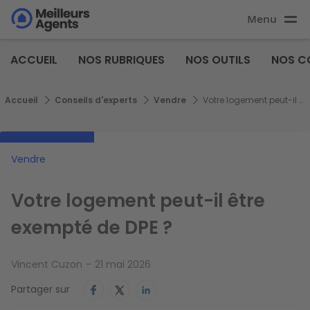
Aller
Menu
au
Aller au
contenu
contenu
Meilleurs
principal
ACCUEIL
NOS RUBRIQUES
NOS OUTILS
NOS C
principal
Agents
Fil d'Ariane
Accueil
Conseils d'experts
Vendre
Votre logement peut-il être exempté de DPE ?
Vendre
Votre logement peut-il être
exempté de DPE ?
Vincent Cuzon
21 mai 2026
Partager sur