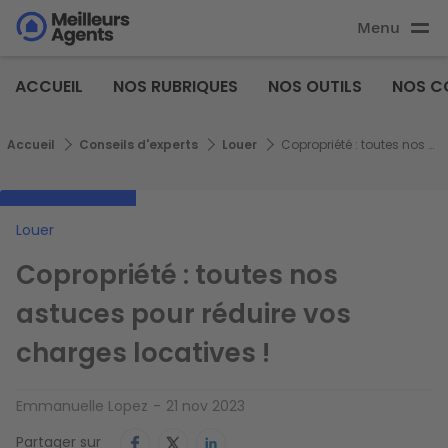
Aller
Menu
au
Aller au
contenu
contenu
Meilleurs
principal
ACCUEIL
NOS RUBRIQUES
NOS OUTILS
NOS C
principal
Agents
Fil d'Ariane
Accueil
Conseils d'experts
Louer
Copropriété : toutes nos astuces pour réduire vos charges locatives !
Louer
Copropriété : toutes nos
astuces pour réduire vos
charges locatives !
Emmanuelle Lopez
21 nov 2023
Partager sur