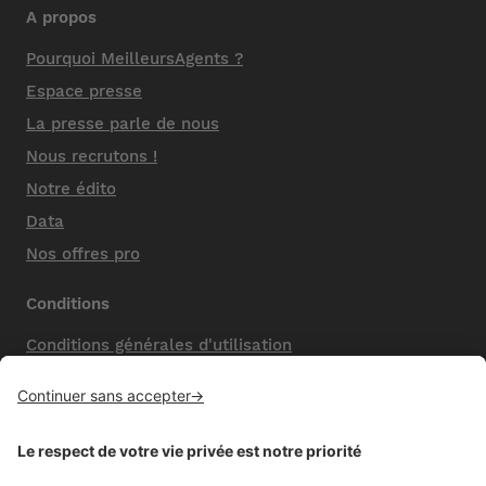
A propos
Pourquoi MeilleursAgents ?
Espace presse
La presse parle de nous
Nous recrutons !
Notre édito
Data
Nos offres pro
Conditions
Conditions générales d'utilisation
Mentions légales
Nos honoraires de vente
Politique de confidentialité
Paramétrer mes cookies