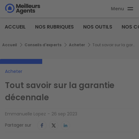
Aller
Menu
au
Aller au
contenu
contenu
Meilleurs
principal
ACCUEIL
NOS RUBRIQUES
NOS OUTILS
NOS C
principal
Agents
Fil d'Ariane
Accueil
Conseils d'experts
Acheter
Tout savoir sur la garantie décennale
Acheter
Tout savoir sur la garantie
décennale
Emmanuelle Lopez
26 sep 2023
Partager sur