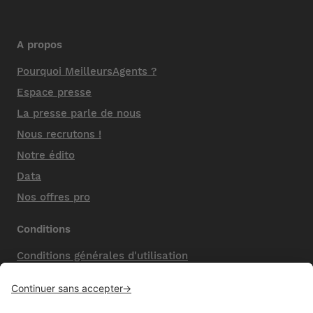
A propos
Pourquoi MeilleursAgents ?
Espace presse
La presse parle de nous
Nous recrutons !
Notre édito
Data
Nos offres pro
Conditions
Conditions générales d'utilisation
Mentions légales
Nos honoraires de vente