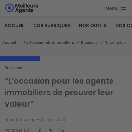
Aller
Menu
au
Aller au
contenu
contenu
Meilleurs
principal
ACCUEIL
NOS RUBRIQUES
NOS OUTILS
NOS C
principal
Agents
Fil d'Ariane
Accueil
Professionnels immobiliers
Business
“L’occasion pour les agents immobiliers de prouver leur valeur”
Business
“L’occasion pour les agents
immobiliers de prouver leur
valeur”
Karin Scherhag
31 mar 2023
Partager sur