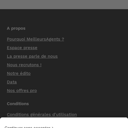
A propos
Pourquoi MeilleursAgents ?
Espace presse
La presse parle de nous
Nous recrutons !
Notre édito
Data
Nos offres pro
Conditions
Conditions générales d'utilisation
Mentions légales