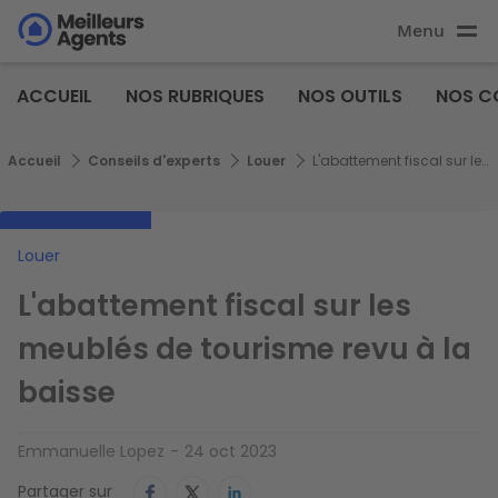
Aller
Menu
au
Aller au
contenu
contenu
Meilleurs
principal
ACCUEIL
NOS RUBRIQUES
NOS OUTILS
NOS C
principal
Agents
Fil d'Ariane
Accueil
Conseils d'experts
Louer
L'abattement fiscal sur les meublés de tourisme revu à la baisse
Louer
L'abattement fiscal sur les
meublés de tourisme revu à la
baisse
Emmanuelle Lopez
24 oct 2023
Partager sur