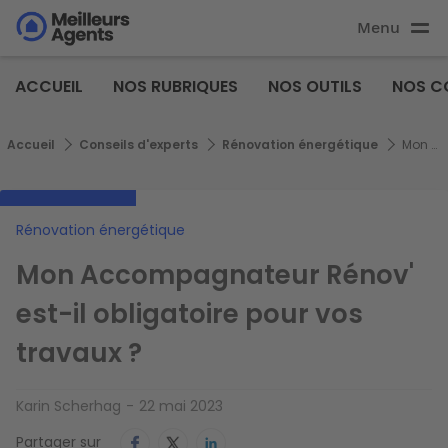
Aller
Menu
au
Aller au
contenu
contenu
Meilleurs
principal
ACCUEIL
NOS RUBRIQUES
NOS OUTILS
NOS C
principal
Agents
Fil d'Ariane
Accueil
Conseils d'experts
Rénovation énergétique
Mon Accompagnateur Rénov' est-il obligatoire pour vos travaux ?
Rénovation énergétique
Mon Accompagnateur Rénov'
est-il obligatoire pour vos
travaux ?
Karin Scherhag
22 mai 2023
Partager sur