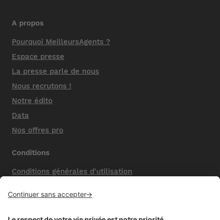
A propos
Pourquoi MeilleursAgents ?
Espace presse
La presse parle de nous
Nous recrutons !
Notre édito
Data
Nos offres pro
Conditions
Conditions générales d'utilisation
Mentions légales
Nos honoraires de vente
Politique de confidentialité