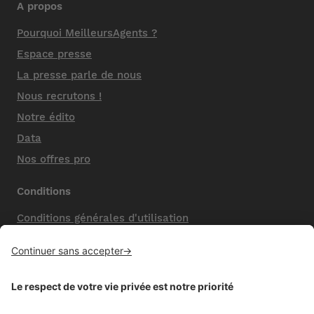
A propos
Pourquoi MeilleursAgents ?
Espace presse
La presse parle de nous
Nous recrutons !
Notre édito
Data
Nos offres pro
Conditions
Conditions générales d'utilisation
Mentions légales
Nos honoraires de vente
Politique de confidentialité
Paramétrer mes cookies