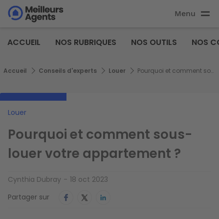
Aller
Menu
au
Aller au
contenu
contenu
Meilleurs
principal
ACCUEIL
NOS RUBRIQUES
NOS OUTILS
NOS C
principal
Agents
Fil d'Ariane
Accueil
Conseils d'experts
Louer
Pourquoi et comment sous-louer votre appartement ?
Louer
Pourquoi et comment sous-
louer votre appartement ?
Cynthia Dubray
18 oct 2023
Partager sur