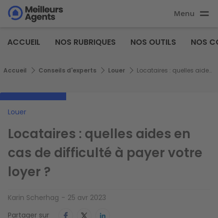
Aller
Menu
au
Aller au
contenu
contenu
Meilleurs
principal
ACCUEIL
NOS RUBRIQUES
NOS OUTILS
NOS C
principal
Agents
Fil d'Ariane
Accueil
Conseils d'experts
Louer
Locataires : quelles aides en cas de difficulté à payer votre loyer ?
Louer
Locataires : quelles aides en
cas de difficulté à payer votre
loyer ?
Karin Scherhag
25 avr 2023
Partager sur