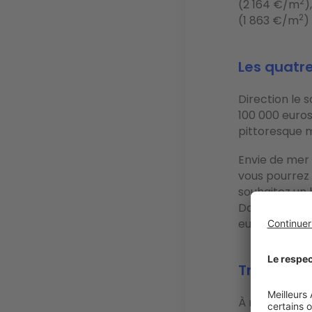
2
(2 164 €/m
)
2
(1 863 €/m
)
Les quatre
Direction le s
100 000 euro
pittoresque m
Envie de mer 
vous pourrez
souhaitez un 
Dans “la plus 
euros (envir
Trois nou
À moins de de