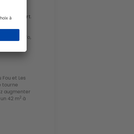
e fameux
de la côte
z-vous à
Niort
.
2
3 €/m
).
km de la
2
2 m
. Pour info,
u Fou et Les
é tourne
tez augmenter
2
 un 42 m
à