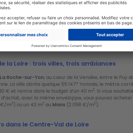
2
st d’environ 2 199 €. De quoi acquérir un 40 m
avec notr
ous souhaitez vous rapprocher doucement mais sûrement 
ur avoir les pieds dans l’eau en moins d’une heure, rende
2
une des Deux-Sèvres, vous pouvez viser un 48 m
(1 86
ille de naissance d’Henri IV (1553-1610) :
Pau
. Située à 85 
agnole, avec 100 000 euros, vous pouvez y dénicher un 4
re carré est de 2 113 €.
 la Loire : trois villes, trois ambiances
La Roche-sur-Yon
, au cœur de la Vendée, entre le Puy d
ne. La ville abrite quelque 55 147* Yonnais, le mètre carr
2
30 € et rentre dans le budget d’un 40 m
. Si vous souhai
r d’achat, avec la même enveloppe, vous pouvez acheter
2
2
2
9 €/m
)
ou un 43 m
au
Mans
(2 058 €/m
).
s dans le Centre-Val de Loire