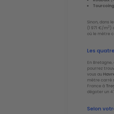
Tourcoin
Sinon, dans 
2
(1 971 €/m
) 
où le mètre c
Les quatr
En Bretagne, 
pourrez trou
vous au
Havr
mètre carré s
France à
Tro
dégoter un 4
Selon votr