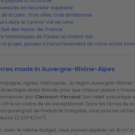
re pépites d’Occitanie
uveautés en Nouvelle-Aquitaine
de la Loire : trois villes, trois ambiances
urs dans le Centre-Val de Loire
 huit des Hauts-de-France
re fantastiques de l’Ouest au Grand-Est
tre projet, pensez à l’amortissement de votre achat immo
terres made in Auvergne-Rhône-Alpes
mpagne, vignes, métropole… la région Auvergne-Rhône-A
 éclectique assez étendu pour que chacun puisse y trouv
ommencer par
Clermont-Ferrand
. Son relief volcanique 
e offre un cadre de vie exceptionnel. Dans les terres d
uron auvergnat de l’industrie française, vous pourrez ache
2
 euros (2 233 €/m
).
2
on, avec le même budget, vous pouvez espérer un 41 m
à