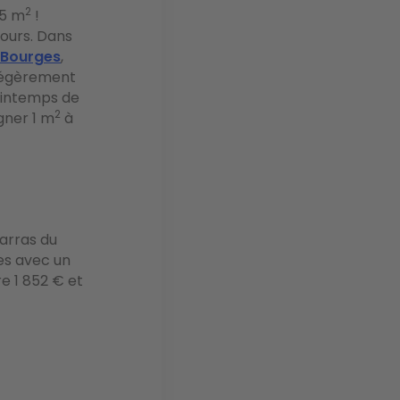
2
45 m
!
ours. Dans
Bourges
,
 légèrement
Printemps de
2
gner 1 m
à
barras du
les avec un
e 1 852 € et