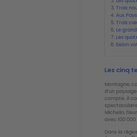
Les quat
Trois no
Aux Pays 
Trois cœ
Le grand
Les quat
Selon vo
Les cinq 
Montagne, ca
d’un paysage
compte. À c
spectaculair
Michelin, fle
avec 100 000
Dans la régi