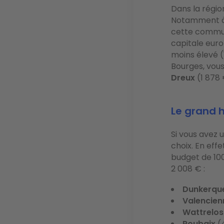
Dans la régio
Notamment 
cette commun
capitale euro
moins élevé (
Bourges, vou
Dreux
(1 878
Le grand 
Si vous avez 
choix. En eff
budget de 100
2 008 € :
Dunkerqu
Valencien
Wattrelos
Roubaix
(