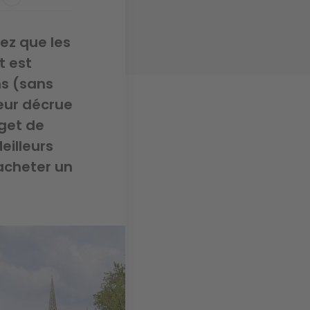
ez que les
t est
ns (sans
leur décrue
dget de
eilleurs
 acheter un