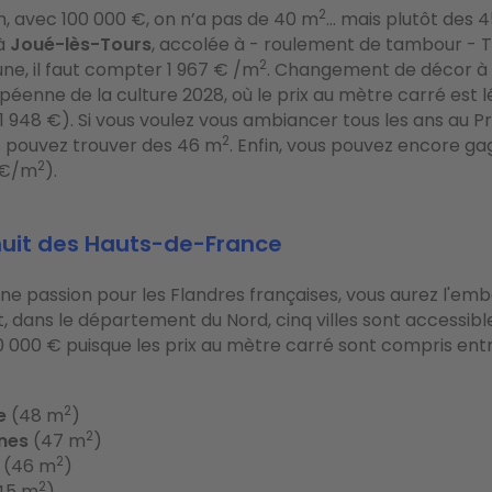
2
n, avec 100 000 €, on n’a pas de 40 m
… mais plutôt des 
à
Joué-lès-Tours
, accolée à - roulement de tambour - T
2
e, il faut compter 1 967 € /m
. Changement de décor à
péenne de la culture 2028, où le prix au mètre carré est
1 948 €). Si vous voulez vous ambiancer tous les ans au 
2
s pouvez trouver des 46 m
. Enfin, vous pouvez encore ga
2
 €/m
).
huit des Hauts-de-France
une passion pour les Flandres françaises, vous aurez l'em
et, dans le département du Nord, cinq villes sont accessib
 000 € puisque les prix au mètre carré sont compris entr
2
e
(48 m
)
2
nes
(47 m
)
2
(46 m
)
2
45 m
)