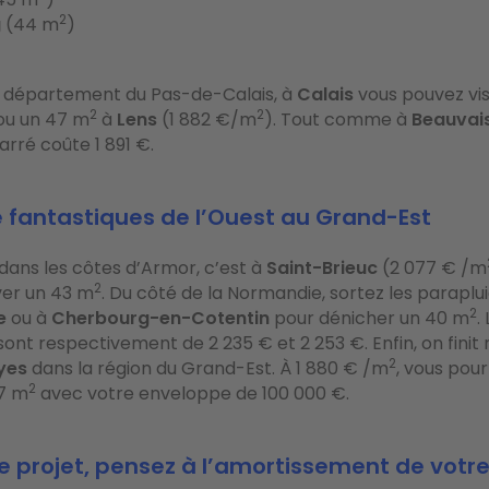
2
g
(44 m
)
le département du Pas-de-Calais, à
Calais
vous pouvez vi
2
2
ou un 47 m
à
Lens
(1 882 €/m
). Tout comme à
Beauvai
arré coûte 1 891 €.
e fantastiques de l’Ouest au Grand-Est
dans les côtes d’Armor, c’est à
Saint-Brieuc
(2 077 € /m
2
ver un 43 m
. Du côté de la Normandie, sortez les paraplu
2
e
ou à
Cherbourg-en-Cotentin
pour dénicher un 40 m
.
ont respectivement de 2 235 € et 2 253 €. Enfin, on finit 
2
yes
dans la région du Grand-Est. À 1 880 € /m
, vous pou
2
7 m
avec votre enveloppe de 100 000 €.
e projet, pensez à l’amortissement de votr