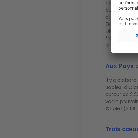
mètre carré e
budget. Si v
atlantique po
Dans la comm
Direction la v
frontière esp
le prix au mèt
Aux Pays de
Il y a d’abord
Sables-d’Olon
autour de 2 2
votre pouvoi
Cholet
(2 13
Trois cœur