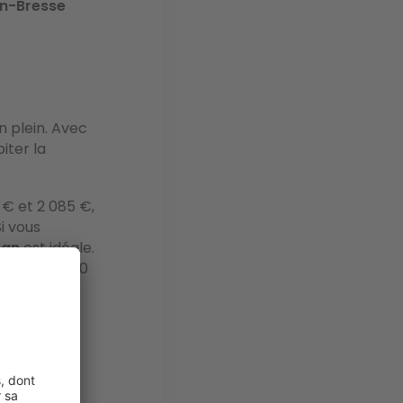
n-Bresse
on plein. Avec
biter la
 € et 2 085 €,
Si vous
ban
est idéale.
avec 100 000
 le prix au