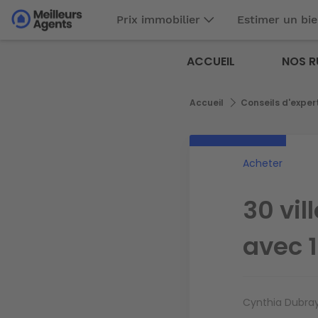
Aller
Prix immobilier
Estimer un bi
au
Aller au
contenu
contenu
Meilleurs
principal
ACCUEIL
NOS R
principal
Agents
Fil
Accueil
Conseils d'exper
d'Ariane
Acheter
30 vil
avec 
Cynthia Dubra