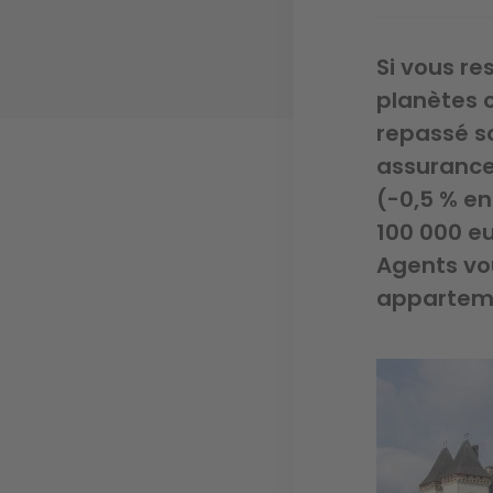
Si vous re
planètes c
repassé so
assurance 
(-0,5 % en
100 000 eu
Agents vou
apparteme
Image