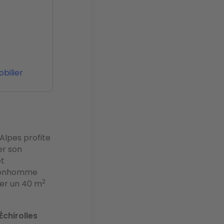
bilier
lpes profite
er son
et
u bonhomme
2
ter un 40 m
Échirolles