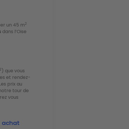
2
ser un 45 m
s
dans l’Oise
2
) que vous
ies et rendez-
 Les prix au
notre tour de
rrez vous
e achat