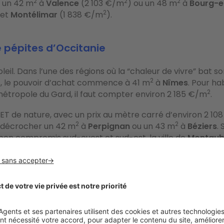
2
2
2
, un 42 m
à
Valence
(2 103 €/m
) ou un 48 m
à
Bourg-e
2
 et
Montélimar
(1 838 €/m
).
 pépites d’Occitanie
oleil. Dans l’une des régions où la “chaleur de vivre” bat s
2
s, le pouvoir d’achat commence à 41 m
à
Nîmes
. Pour ha
2
étropole du Gard, il faut compter environ 2 185 €/m
.
ET de nature, avec un prix au mètre carré d’environ 2 108
2
2
 décrocher un 42 m
à
Perpignan
ou un 43 m
à
Béziers
. 
bon compromis sud-ouest et sud-est, la ville de
Montau
2
rose des villes roses”, vous pourrez vous “offrir” un 44 m
2
on 2 012 €/m
).
veautés en Nouvelle-Aquitaine
ux heures de Paris et de La Rochelle, se trouve
Poitiers
où