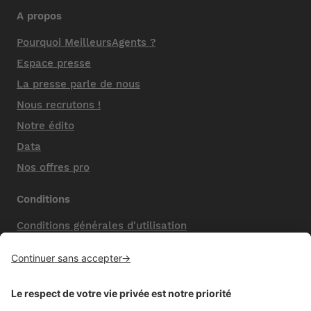
A propos
Pourquoi MeilleursAgents ?
Espace presse
La presse parle de nous
Nous recrutons !
Notre édito
Data
Nos offres pro
Conditions
Conditions générales d'utilisation
Mentions légales
Nos honoraires de vente
Politique de confidentialité
Paramétrer mes cookies