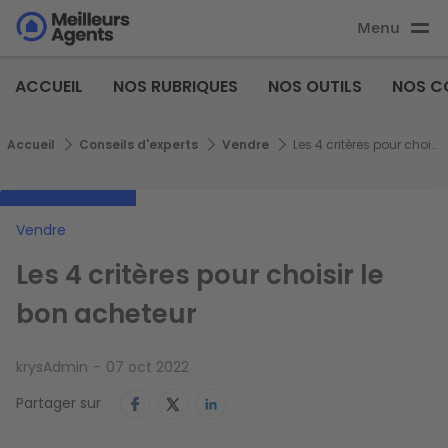
Aller
Menu
au
Aller au
contenu
contenu
Meilleurs
principal
ACCUEIL
NOS RUBRIQUES
NOS OUTILS
NOS C
principal
Agents
Fil d'Ariane
Accueil
Conseils d'experts
Vendre
Les 4 critères pour choisir le bon acheteur
Vendre
Les 4 critères pour choisir le
bon acheteur
krysAdmin
07 oct 2022
Partager sur