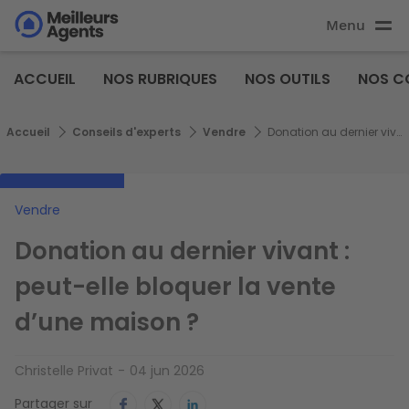
Aller
Menu
au
Aller au
contenu
contenu
Meilleurs
principal
ACCUEIL
NOS RUBRIQUES
NOS OUTILS
NOS C
principal
Agents
Fil d'Ariane
Accueil
Conseils d'experts
Vendre
Donation au dernier vivant : peut-elle bloquer la vente d’une maison ?
Vendre
Donation au dernier vivant :
peut-elle bloquer la vente
d’une maison ?
Christelle Privat
04 jun 2026
Partager sur