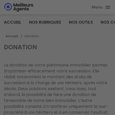
Aller
Menu
au
Aller au
contenu
contenu
Meilleurs
principal
ACCUEIL
NOS RUBRIQUES
NOS OUTILS
NOS C
principal
Agents
Fil d'Ariane
Accueil
donation
DONATION
La donation de votre patrimoine immobilier permet
d’optimiser efficacement votre succession. Elle
réduit notamment le montant des droits de
succession à la charge de vos héritiers, après votre
décès. Deux solutions existent. Vous avez, tout
d’abord, la possibilité de faire une donation de
l’ensemble de votre bien immobilier. L’autre
possibilité consiste à transférer uniquement la nue-
propriété à vos héritiers et à en conserver l’usufruit.