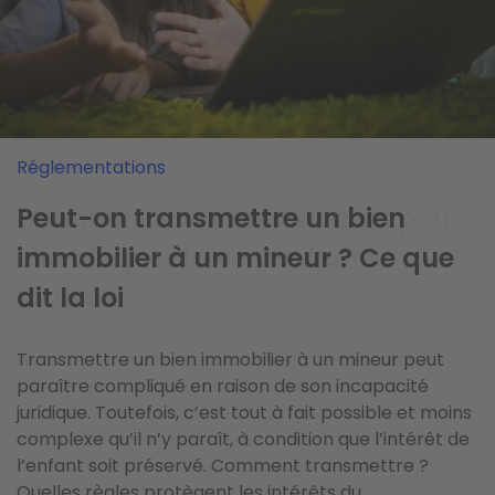
Acheter
Vendre
Réglementations
Acheter un bien immobilier au
Donation au dernier vivant : peut-
Peut-on transmettre un bien
nom de ses enfants : guide
elle bloquer la vente d’une
immobilier à un mineur ? Ce que
pratique et avantages fiscaux
maison ?
dit la loi
Acheter un bien immobilier au nom de ses enfants
La donation au dernier vivant est une libéralité qui
Transmettre un bien immobilier à un mineur peut
permet d’organiser sa succession. Et en matière de
permet de mieux répartir l’actif successoral en
paraître compliqué en raison de son incapacité
succession, rien ne vaut l’anticipation ! Vous
augmentant la part d’héritage du conjoint survivant.
juridique. Toutefois, c’est tout à fait possible et moins
souhaitez connaître quelques stratégies souvent
Malgré les avantages de cette mesure, la vente d’un
complexe qu’il n’y paraît, à condition que l’intérêt de
employées et leurs avantages en matière de
bien immobilier peut se révéler complexe si tous les
l’enfant soit préservé. Comment transmettre ?
fiscalité ? Ce guide vous aidera à y voir clair, avant de
héritiers ne parviennent pas à trouver un...
Quelles règles protègent les intérêts du...