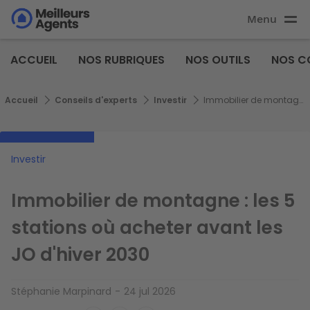
Aller
Menu
au
Aller au
contenu
contenu
Meilleurs
principal
ACCUEIL
NOS RUBRIQUES
NOS OUTILS
NOS C
principal
Agents
Fil d'Ariane
Accueil
Conseils d'experts
Investir
Immobilier de montagne : les 5 stations où acheter avant les JO d'hiver 2030
Investir
Immobilier de montagne : les 5
stations où acheter avant les
JO d'hiver 2030
Stéphanie Marpinard
24 jul 2026