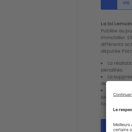
vie.
La loi Lemoi
Publiée au jou
immobilier. E
différents a
députée Patri
La
résilia
pénalités.
La
suppres
de 60 ans lor
La non-ob
lorsque la fi
l’oubli).
Le 