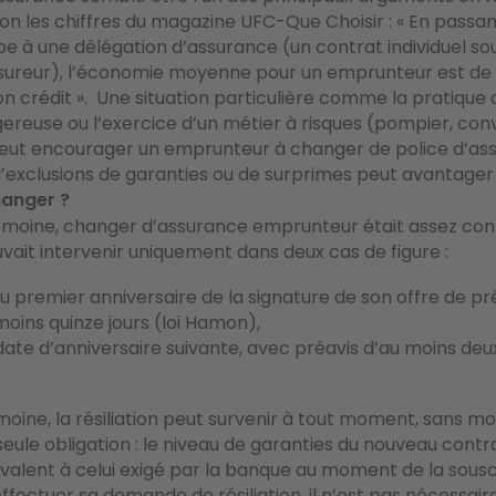
elon les chiffres du magazine UFC-Que Choisir : « En passan
e à une délégation d’assurance (un contrat individuel so
ssureur), l’économie moyenne pour un emprunteur est de 
n crédit ».
Une situation particulière comme la pratique d
ereuse ou l’exercice d’un métier à risques (pompier, co
 peut encourager un emprunteur à changer de police d’as
’exclusions de garanties ou de surprimes peut avantager 
anger ?
Lemoine, changer d’assurance emprunteur était assez con
ouvait intervenir uniquement dans deux cas de figure :
du premier
anniversaire de la signature de son offre de pr
moins quinze jours (loi Hamon),
ate d’anniversaire suivante, avec préavis d’au moins deux
moine, la résiliation peut survenir à tout moment, sans moti
 seule obligation : le niveau de garanties du nouveau contr
valent à celui exigé par la banque au moment de la sousc
ffectuer sa demande de résiliation, il n’est pas nécessair