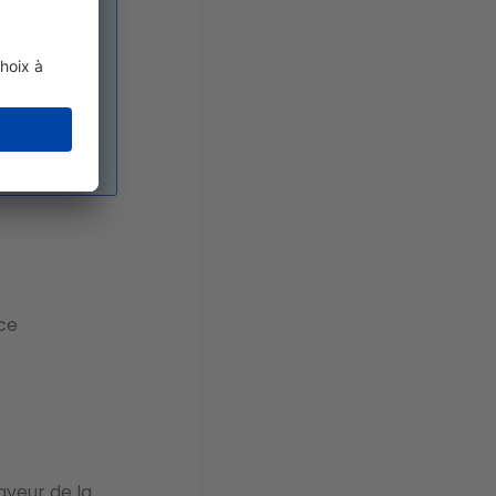
ation
huit
r les
reur
tout
tion
nce
aveur de la