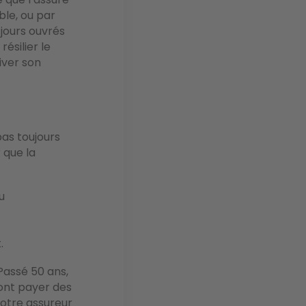
ble, ou par
jours ouvrés
ésilier le
iver son
pas toujours
 que la
u
t
.
Passé 50 ans,
font payer des
votre assureur