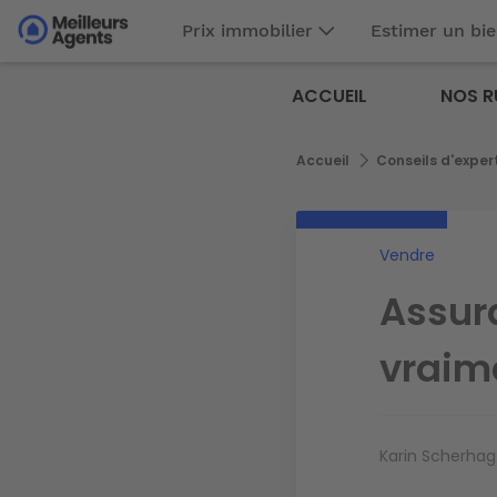
Aller
Prix immobilier
Estimer un bi
au
Aller au
contenu
contenu
Meilleurs
principal
ACCUEIL
NOS R
principal
Agents
Fil
Accueil
Conseils d'exper
d'Ariane
Vendre
Assur
vraim
Karin Scherhag