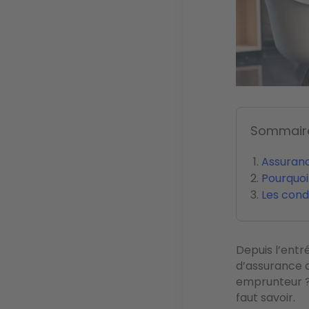
Sommair
Assuran
Pourquo
Les condi
Depuis l’entr
d’assurance 
emprunteur ? D
faut savoir.