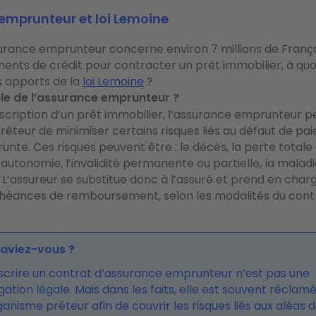
emprunteur et loi Lemoine
surance emprunteur concerne environ 7 millions de França
ments de crédit pour contracter un prêt immobilier, à quoi
s apports de la
loi Lemoine
?
rôle de l’assurance emprunteur ?
uscription d’un prêt immobilier,
l’assurance emprunteur p
rêteur de minimiser certains risques liés au défaut de p
runte
. Ces risques peuvent être : le décès, la perte totale
’autonomie, l’invalidité permanente ou partielle, la maladi
L’assureur se substitue donc à l’assuré et prend en char
chéances de remboursement, selon les modalités du cont
saviez-vous ?
scrire un contrat d’assurance emprunteur n’est pas une
gation légale. Mais dans les faits, elle est souvent réclam
ganisme préteur afin de couvrir les risques liés aux aléas d