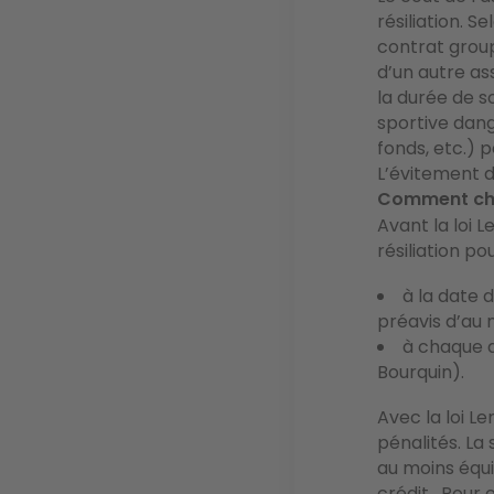
résiliation. S
contrat group
d’un autre a
la durée de so
sportive dang
fonds, etc.)
L’évitement d
Comment ch
Avant la loi 
résiliation p
à la date 
préavis d’au 
à chaque d
Bourquin).
Avec la loi Le
pénalités
. La
au moins équi
crédit.
Pour e