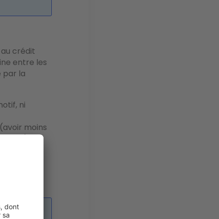
s au crédit
ine entre les
e par la
tif, ni
(avoir moins
 000 €).
 médicaux
droit à