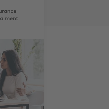
surance
raiment