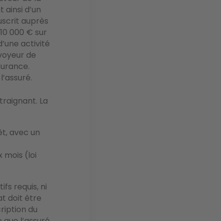
t ainsi d’un
uscrit auprès
10 000 € sur
’une activité
nvoyeur de
surance.
l’assuré.
traignant. La
êt, avec un
 mois (loi
fs requis, ni
at doit être
ription du
e que l’assuré