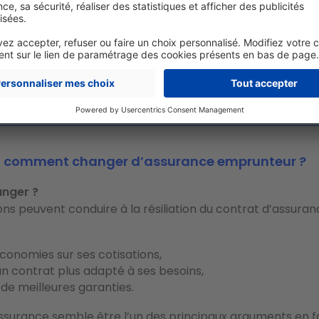
e à la loi Lemoine, l’organisme préteur a désormais l’oblig
faire connaître le coût de l’assurance emprunteur sur les 
mières années du prêt. L’emprunteur peut alors compare
ts de l’assurance sur cette période.
Chaque année, l’assu
 également rappeler à l’assuré son droit à la résiliation à 
ent et les modalités de mise en œuvre. Une vraie révolu
 un marché détenu à 80 % par le secteur bancaire.
t comment changer d’assurance emprunteur ?
anger ?
sons peuvent conduire à la résiliation du contrat d’assura
:
conomies sur ses cotisations
,
un
contrat plus adapté à ses besoins
,
r de
meilleures garanties
.
assurance semble être l’un des principaux arguments en f