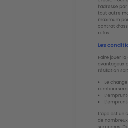
l’adresse par
tout autre mo
maximum pour 
contrat d’ass
refus.
Les conditi
Faire jouer l
avantageux po
résiliation so
Le change
rembourseme
L’emprunt
L’emprunt
L’âge est un 
de nombreux a
surprimes. De