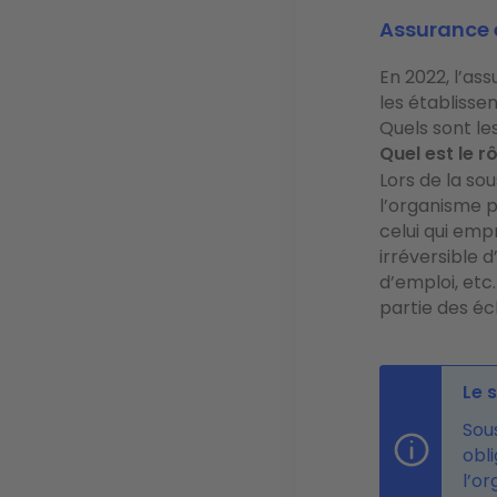
Assurance 
En 2022, l’as
les établisse
Quels sont le
Quel est le 
Lors de la so
l’organisme p
celui qui emp
irréversible d
d’emploi, etc.
partie des é
Le 
Sou
obli
l’or