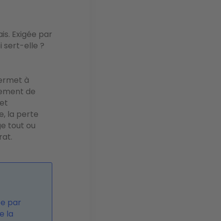
is. Exigée par
 sert-elle ?
ermet à
aiement de
 et
e, la perte
ge tout ou
rat.
ée par
e la