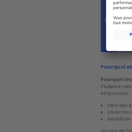
Suit
de 
pre
coû
doit
mom
sur
Pourquoi e
Pourquoi ch
Plusieurs rai
emprunteur 
faire des
é
souscrire 
bénéficie
Le coût de l’