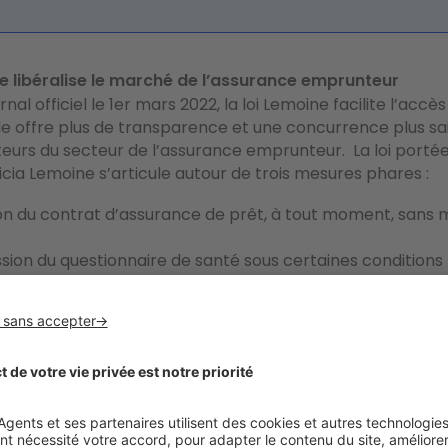
ne libéralise le marché de l’assurance emprunteur
rnal officiel le 1er mars 2022, la loi Lemoine facilite l’accè
lle offre plus de transparence et une concurrence plus sa
cteurs du secteur de l’assurance emprunteur.
La loi porté
cia Lemoine s’articule autour de trois mesures phares :
tion du contrat d’assurance de prêt
, à tout moment, sans mo
sion du questionnaire de santé sous certaines conditions
s de la souscription et contacter un prêt de moins de 200
ligation pour l’emprunteur de déclarer ses antécédents
n du protocole thérapeutique remonte à plus de cinq ans (
saviez-vous ?