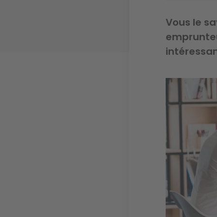
Vous le s
emprunteu
intéressant
Image