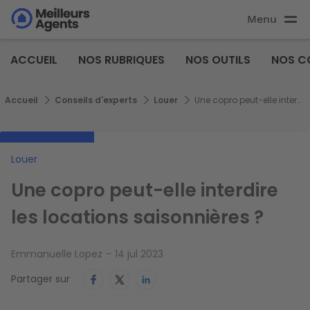
Aller
Menu
au
Aller au
contenu
contenu
Meilleurs
principal
ACCUEIL
NOS RUBRIQUES
NOS OUTILS
NOS C
principal
Agents
Fil d'Ariane
Accueil
Conseils d'experts
Louer
Une copro peut-elle interdire les locations saisonnières ?
Louer
Une copro peut-elle interdire
les locations saisonnières ?
Emmanuelle Lopez
14 jul 2023
Partager sur