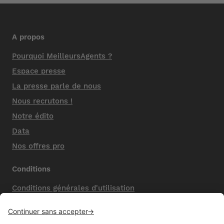
A propos
Pourquoi MeilleursAgents ?
Espace presse
La presse parle de nous
Nous recrutons !
Notre édito
Data
Nos offres pro
Conditions
Conditions générales d'utilisation
Mentions légales
Nos honoraires de vente