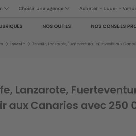
en
Choisir une agence
Acheter - Louer - Vend
UBRIQUES
NOS OUTILS
NOS CONSEILS PR
ts
Investir
Tenerife, Lanzarote, Fuerteventura… où investir aux Cana
fe, Lanzarote, Fuerteventu
tir aux Canaries avec 250 