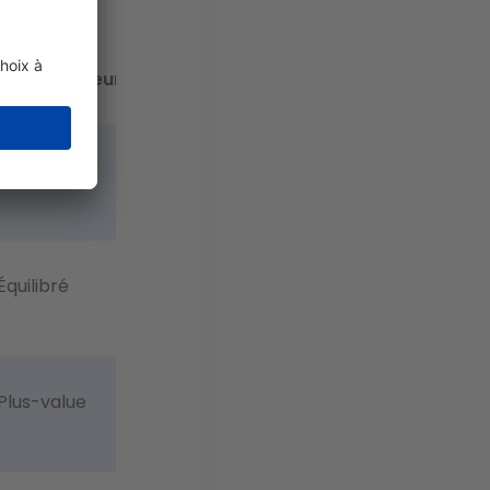
Profil
d'investisseur
Patrimonial
Équilibré
Plus-value