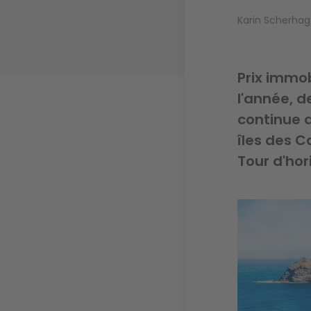
Karin Scherhag
Prix immob
l'année, d
continue d
îles des 
Tour d'hor
Image