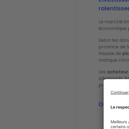
ralentiss
Le marché im
économique p
Selon les don
province de 
hausse de
plu
manque chron
Les
acheteur
Allemands,
It
présentes sur
Où investi