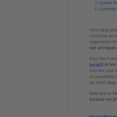
Quelle fi
Combien 
Alors que plu
continue de b
logements lim
cet archipel
Pour les Fran
locatif
à l'ét
l'année, une 
accessibilité
en 4h20 depuis
Mais entre
Te
investir en 2
Investisse