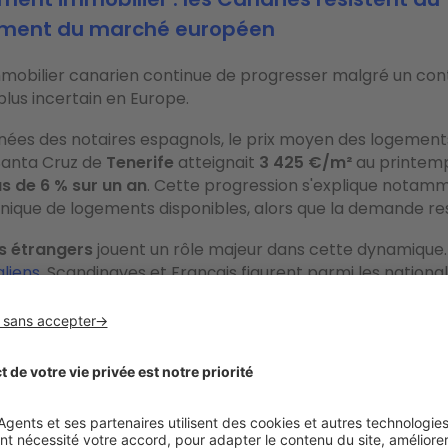
ement du marché européen
mobilier canarien continue de progresser malgré un con
lus incertain en Europe.
nées des notaires espagnols, le prix moyen des logement
Santa Cruz de
Tenerife
atteignait
3 425 €/m²
au printemp
s de 6 % sur un an
. Cette progression s'explique notam
ique de logements disponibles, alors que la demande re
s étrangers
jouent un rôle majeur dans cette dynamique. 
aliens
, Scandinaves et Français figurent parmi les nationali
 le marché immobilier local.
r aux Canaries en 2026 ?