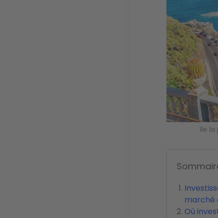
île l
Sommair
Investis
marché 
Où inves