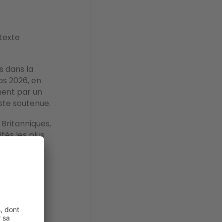
texte
s dans la
s 2026, en
ment par un
ste soutenue.
Britanniques,
tés les plus