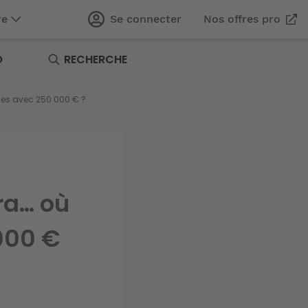
re
Se connecter
Nos offres pro
O
RECHERCHE
ries avec 250 000 € ?
ra… où
000 €