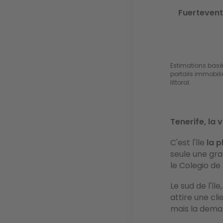
Fuerteven
Estimations basé
portails immobili
littoral.
Tenerife, la 
C'est l'île
la p
seule une gra
le Colegio de
Le sud de l'î
attire une cl
mais la dema