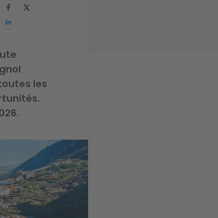
oute
agnol
toutes les
tunités.
026.