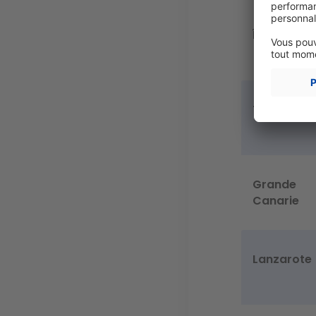
Île
Tenerife
Grande
Canarie
Lanzarote