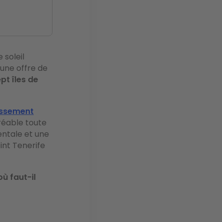
 soleil
, une offre de
pt îles de
issement
gréable toute
entale et une
int Tenerife
ù faut-il