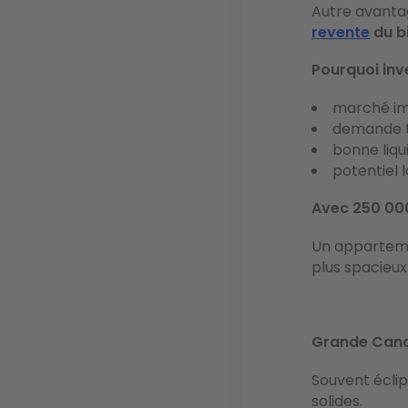
Autre avantag
revente
du b
Pourquoi inve
marché im
demande to
bonne liqui
potentiel l
Avec 250 000
Un apparteme
plus spacieux
Grande Canar
Souvent éclip
solides.