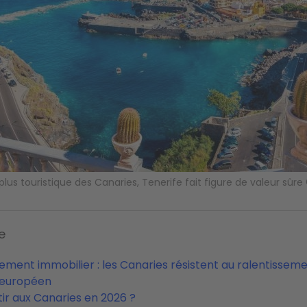
a plus touristique des Canaries, Tenerife fait figure de valeur sû
e
sement immobilier : les Canaries résistent au ralentissem
européen
tir aux Canaries en 2026 ?