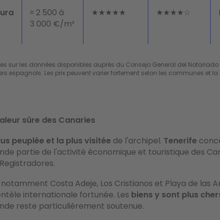
tura
≈ 2 500 à
★★★★★
★★★★☆
3 000 €/m²
es sur les données disponibles auprès du Consejo General del Notariado e
ers espagnols. Les prix peuvent varier fortement selon les communes et la 
valeur sûre des Canaries
lus peuplée et la plus visitée
de l'archipel.
Tenerife
conce
nde partie de l'activité économique et touristique des Can
 Registradores.
le, notamment Costa Adeje, Los Cristianos et Playa de las 
ientèle internationale fortunée. Les
biens y sont plus cher
nde reste particulièrement soutenue.