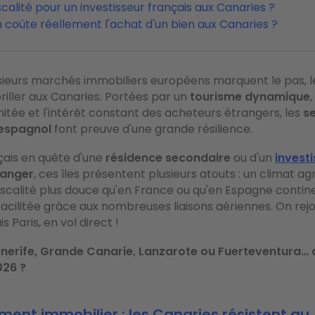
scalité pour un investisseur français aux Canaries ?
coûte réellement l'achat d'un bien aux Canaries ?
sieurs marchés immobiliers européens marquent le pas, le
riller aux Canaries. Portées par un
tourisme dynamique
itée et l'intérêt constant des acheteurs étrangers, les
se
 espagnol
font preuve d'une grande résilience.
çais en quête d'une
résidence secondaire
ou d'un
invest
ranger
, ces îles présentent plusieurs atouts : un climat a
fiscalité plus douce qu'en France ou qu'en Espagne contin
 facilitée grâce aux nombreuses liaisons aériennes. On rejo
 Paris, en vol direct !
nerife, Grande Canarie, Lanzarote ou Fuerteventura… o
026 ?
ment immobilier : les Canaries résistent au