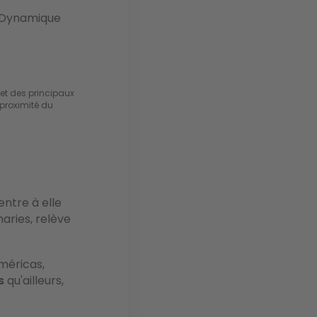
Dynamique
t des principaux 
proximité du 
ntre à elle
aries, relève
Américas,
s
qu'ailleurs,