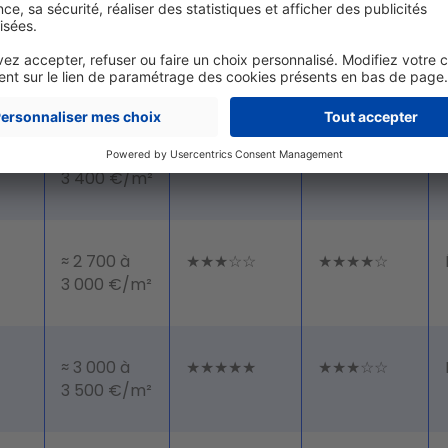
Prix moyen
Potentiel de
Rendement
estimé*
valorisation
locatif
≈
★★★★☆
★★★★☆
3 400 €/m²
≈ 2 700 à
★★★☆☆
★★★★☆
3 000 €/m²
≈ 3 000 à
★★★★★
★★★☆☆
3 500 €/m²