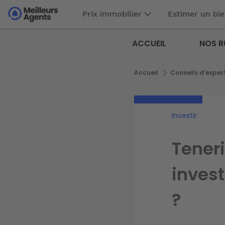
Aller
Prix immobilier
Estimer un bi
au
Aller au
contenu
contenu
Meilleurs
principal
ACCUEIL
NOS R
principal
Agents
Fil
Accueil
Conseils d'exper
d'Ariane
Investir
Teneri
inves
?