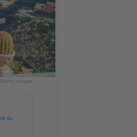
re ©Getty images
ent du