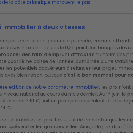
es de la côte atlantique marquent le pas
 immobilier à deux vitesses
 Banque centrale européenne a procédé, comme attendu,
se de ses taux directeurs de 0,25 point, les banques devra
proposer des taux d’emprunt attractifs
au cours des pr
te quatrième baisse de l’année, combinée à une stabilité 
r les potentiels acquéreurs à relancer leur projet immobili
us avez bien raison, puisque
c’est le bon moment pour ac
ière édition de notre baromètre immobilier
, les prix n’on
er
u niveau national au cours du mois dernier. Au 1
juin, le 
t ainsi de 3 111 €, soit un prix quasi équivalent à celui de ju
074 €.
 cette stabilité des prix, force est de constater que
les éc
marqués entre les grandes villes.
Ainsi, si le prix du mètr