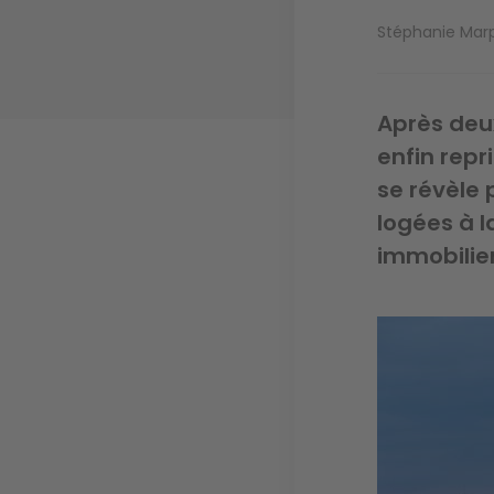
Stéphanie Mar
Après deu
enfin repr
se révèle 
logées à 
immobiliers
Image