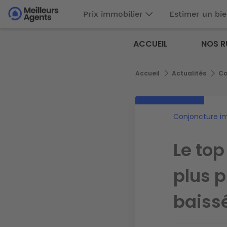
Aller
Prix immobilier
Estimer un bi
au
Aller au
contenu
contenu
Meilleurs
principal
ACCUEIL
NOS R
principal
Agents
Fil
Accueil
Actualités
Co
d'Ariane
Conjoncture i
Le top
plus p
baiss