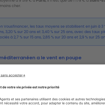
moyenne à 9 519 € à
Paris
, il n’est que de 1 179 €
à
Saint-E
s moins cher.
n Vousfinancer, les taux moyens se stabilisent en juin à 3 
ns, 3,20 % sur 20 ans et 3,40 % sur 25 ans, avec des taux p
ciés à 2,7 % sur 15 ans, 2,85 % sur 20 ans et 2,9 % sur 25 an
 méditerranéen a le vent en poupe
 mer, la douceur de vivre… La côte méditerranéenne ne m
es prix immobiliers s’en ressentent. Parmi les plus fortes 
Ajaccio arrive clairement en tête du peloton
. Le prix d
tement y a ainsi grimpé de 14,8 % en une année, et même
aujourd’hui de
5 230 € pour un appartement
et de
4 416 
oter tout de même que la hausse est moins importante po
our les appartements, avec une évolution de 5,1 % sur 1 an