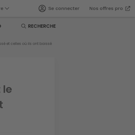
re
Se connecter
Nos offres pro
O
RECHERCHE
ssé et celles où ils ont baissé
 le
t