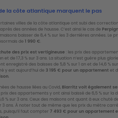
 de la côte atlantique marquent le pas
ertaines villes de la côte atlantique ont subi des correctio
après des années de hausse. C’est ainsi le cas de
Perpig
s maisons baisser de 8,4 % sur les 3 dernières années. Le p
désormais de
1 990 €
.
chute des prix est vertigineuse
: les prix des appartemen
 an et de 17,3 % sur 3 ans. La situation n’est guère plus glor
nt enregistré des baisses de 5,8 % sur 1 an et de 14,6 % sur 
é y est aujourd’hui de
3 195 € pour un appartement
et 
ison
.
ées de hausse liées au Covid,
Biarritz voit également se
s prix des appartements y ont ainsi baissé de 6,5 % sur la 
,6 % sur 3 ans. Ceux des maisons ont quant à eux chuté de 
ur 3 ans. À noter tout de même que les prix du mètre carr
, puisqu’il faut compter
7 493 € pour un appartement e
ison
.