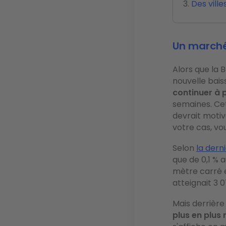
Des vill
Un marché
Alors que la
nouvelle bais
continuer à 
semaines. Cet
devrait motive
votre cas, vo
Selon
la dern
que de 0,1 % a
mètre carré es
atteignait 3 
Mais derrière
plus en plus 