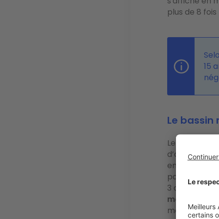
s'affiche en 
plus de 8 foi
Selo
15 a
négo
Le bassin
Le soleil, la
d’attrait et l
enregistrées,
pour un appar
3 ans. Il est 
maison
. À n
maisons que p