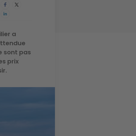
ier a
 attendue
ne sont pas
s prix
ir.