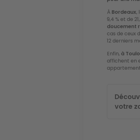
À
Bordeaux
,
9,4 % et de 21
doucement re
cas de ceux d
12 derniers mo
Enfin,
à Toul
affichent en e
appartements 
Découvr
votre z