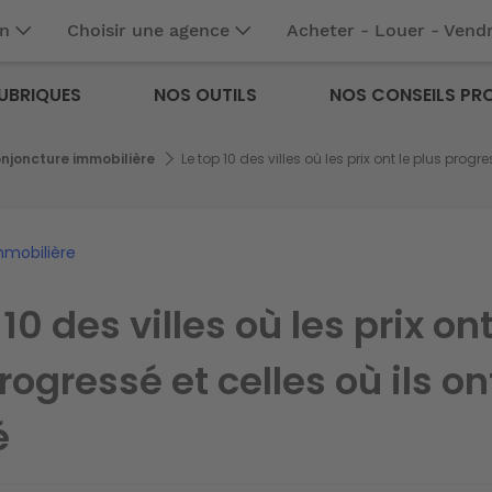
en
Choisir une agence
Acheter - Louer - Vend
UBRIQUES
NOS OUTILS
NOS CONSEILS PR
njoncture immobilière
Le top 10 des villes où les prix ont le plus progre
mmobilière
 10 des villes où les prix ont
rogressé et celles où ils on
é