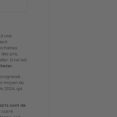
 à une
ient
ochaines
des prix,
er. Si tel est
heter.
t progressé
prix moyen du
in 2024, qui
arts sont de
e carré