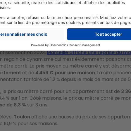
ce
rencontre elle aussi un joli succès
. Elle a vu ses prix 
urs des dernières années. Pour un appartement, il faut au
 moyenne
5 032 € le mètre carré
, soit une hausse de 5,1 %
isons, leur prix moyen au mètre carré est de
5 970 €.
Il 
n de
6,9 %
sur la dernière année.
entissement en 2023,
Marseille affiche une reprise du m
n regain de dynamisme qui n’est évidemment pas sans 
u mètre carré. Le prix moyen au mètre carré y est désorm
artement
et de
4 456 € pour une maison
. La cité phocé
entation tarifaire de 1,2 % depuis le mois de mars et de 0,
r
, le prix au mètre carré pour un appartement est de
3 3
3,4 % sur 1 an. Côté maisons, le prix au mètre carré se mo
se de 8,3 %
sur 3 ans.
élève,
Toulon
affiche une hausse du prix de ses appartem
de 10,9 % pour ses maisons.