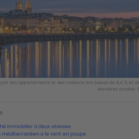
 prix des appartements et des maisons ont baissé de 9,4 % et de 
dernières années.
e
é immobilier à deux vitesses
n méditerranéen a le vent en poupe