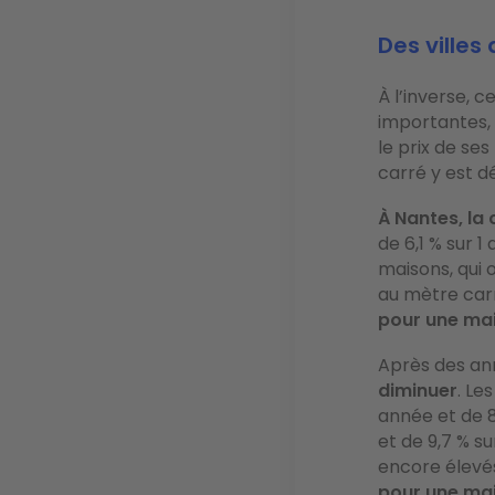
Des villes
À l’inverse, c
importantes, 
le prix de se
carré y est 
À Nantes, la 
de 6,1 % sur 1
maisons, qui o
au mètre carr
pour une ma
Après des ann
diminuer
. Le
année et de 8
et de 9,7 % s
encore élevés
pour une ma