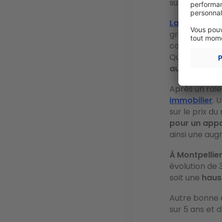
sur 3 ans.
La ville de Ni
grimper au co
compter en
Quant aux
ma
augmentatio
Après un ral
immobilier
.
U
sur le prix d
pour un app
ainsi une augm
À Montpellie
évolution de 
soit une
haus
Autre bonne 
sur 5 ans et 