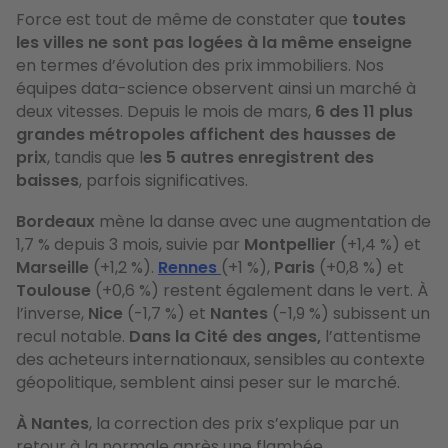
Force est tout de même de constater que
toutes
les villes ne sont pas logées à la même enseigne
en termes d’évolution des prix immobiliers. Nos
équipes data-science observent ainsi un marché à
deux vitesses.
Depuis le mois de mars,
6 des 11 plus
grandes métropoles affichent des hausses de
prix
, tandis que l
es 5 autres enregistrent des
baisses
, parfois significatives.
Bordeaux
mène la danse avec une augmentation de
1,7 % depuis 3 mois, suivie par
Montpellier
(+1,4 %) et
Marseille
(+1,2 %).
Rennes
(+1 %),
Paris
(+0,8 %) et
Toulouse
(+0,6 %) restent également dans le vert. À
l’inverse,
Nice
(-1,7 %) et
Nantes
(-1,9 %) subissent un
recul notable.
Dans la Cité des anges,
l’attentisme
des acheteurs internationaux, sensibles au contexte
géopolitique, semblent ainsi peser sur le marché.
À Nantes
, la correction des prix s’explique par un
retour à la normale après une flambée