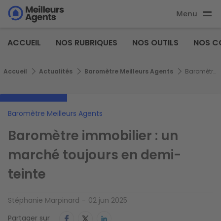
Aller
Menu
au
Aller au
contenu
contenu
Meilleurs
principal
ACCUEIL
NOS RUBRIQUES
NOS OUTILS
NOS C
principal
Agents
Fil d'Ariane
Accueil
Actualités
Baromètre Meilleurs Agents
Baromètre immobilier : un marché toujours en demi-teinte
Baromètre Meilleurs Agents
Baromètre immobilier : un
marché toujours en demi-
teinte
Stéphanie Marpinard
02 jun 2025
Partager sur