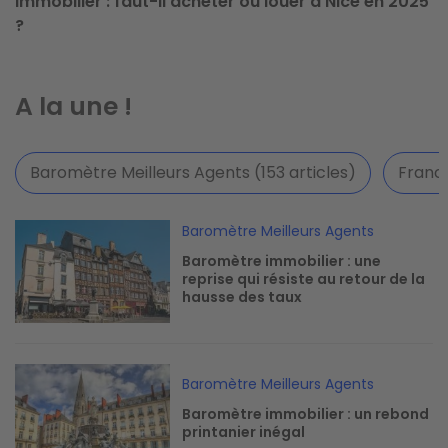
Immobilier : faut-il acheter ou louer à Nice en 2025
?
A la une !
Baromètre Meilleurs Agents (153 articles)
France
Image
Baromètre Meilleurs Agents
Baromètre immobilier : une
reprise qui résiste au retour de la
hausse des taux
Image
Baromètre Meilleurs Agents
Baromètre immobilier : un rebond
printanier inégal