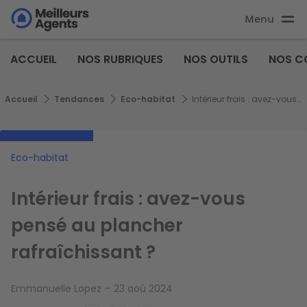
Aller
Menu
au
Aller au
contenu
contenu
Meilleurs
principal
ACCUEIL
NOS RUBRIQUES
NOS OUTILS
NOS C
principal
Agents
Fil d'Ariane
Accueil
Tendances
Eco-habitat
Intérieur frais : avez-vous pensé au plancher rafraîchissant ?
Eco-habitat
Intérieur frais : avez-vous
pensé au plancher
rafraîchissant ?
Emmanuelle Lopez
23 aoû 2024