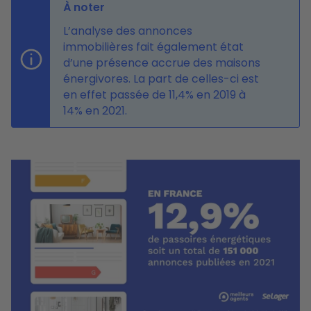
À noter
L’analyse des annonces
immobilières fait également état
d’une présence accrue des maisons
énergivores. La part de celles-ci est
en effet passée de 11,4% en 2019 à
14% en 2021.
Image