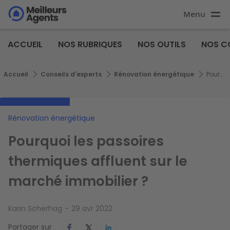
Aller
Menu
au
Aller au
contenu
contenu
Meilleurs
principal
ACCUEIL
NOS RUBRIQUES
NOS OUTILS
NOS C
principal
Agents
Fil d'Ariane
Accueil
Conseils d'experts
Rénovation énergétique
Pourquoi les passoires thermiques affluent sur le marché immobilier ?
Rénovation énergétique
Pourquoi les passoires
thermiques affluent sur le
marché immobilier ?
Karin Scherhag
29 avr 2022
Partager sur