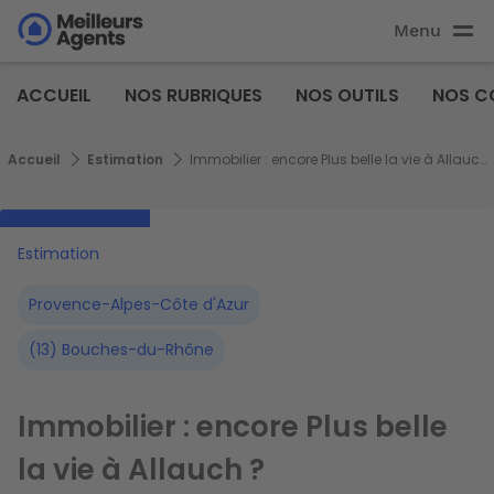
Aller
Menu
au
Aller au
contenu
contenu
Meilleurs
principal
ACCUEIL
NOS RUBRIQUES
NOS OUTILS
NOS C
principal
Agents
Fil d'Ariane
Accueil
Estimation
Immobilier : encore Plus belle la vie à Allauch ?
Estimation
Provence-Alpes-Côte d'Azur
(13) Bouches-du-Rhône
Immobilier : encore Plus belle
la vie à Allauch ?