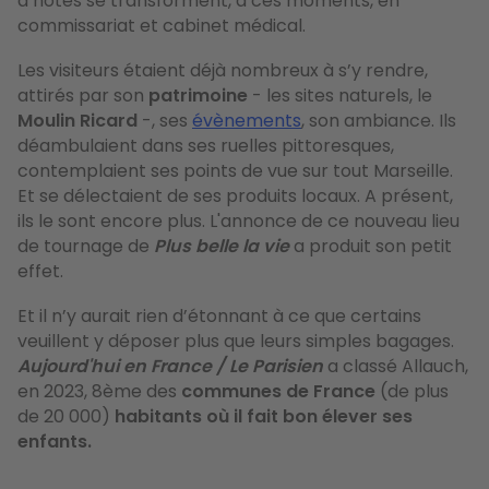
d’hôtes se transforment, à ces moments, en
commissariat et cabinet médical.
Les visiteurs étaient déjà nombreux à s’y rendre,
attirés par son
patrimoine
- les sites naturels, le
Moulin Ricard
-, ses
évènements
, son ambiance. Ils
déambulaient dans ses ruelles pittoresques,
contemplaient ses points de vue sur tout Marseille.
Et se délectaient de ses produits locaux. A présent,
ils le sont encore plus. L'annonce de ce nouveau lieu
de tournage de
Plus belle la vie
a produit son petit
effet.
Et il n’y aurait rien d’étonnant à ce que certains
veuillent y déposer plus que leurs simples bagages.
Aujourd'hui en France / Le Parisien
a classé Allauch,
en 2023, 8ème des
communes de France
(de plus
de 20 000)
habitants où il fait bon élever ses
enfants.