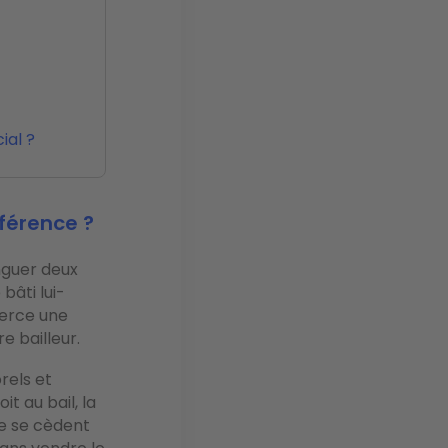
ial ?
férence ?
nguer deux
bâti lui-
xerce une
e bailleur.
rels et
it au bail, la
ne se cèdent