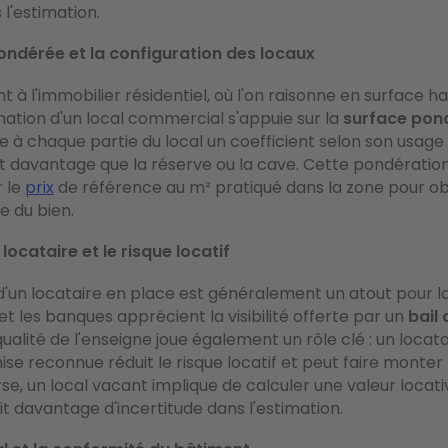
 l'estimation.
ondérée et la configuration des locaux
 à l'immobilier résidentiel, où l'on raisonne en surface ha
imation d'un local commercial s'appuie sur la
surface pon
ue à chaque partie du local un coefficient selon son usage 
ut davantage que la réserve ou la cave. Cette pondération
r le
prix
de référence au m² pratiqué dans la zone pour ob
e du bien.
 locataire et le risque locatif
'un locataire en place est généralement un atout pour la 
et les banques apprécient la visibilité offerte par un
bail
 qualité de l'enseigne joue également un rôle clé : un locat
ise reconnue réduit le risque locatif et peut faire monter 
erse, un local vacant implique de calculer une valeur locati
uit davantage d'incertitude dans l'estimation.