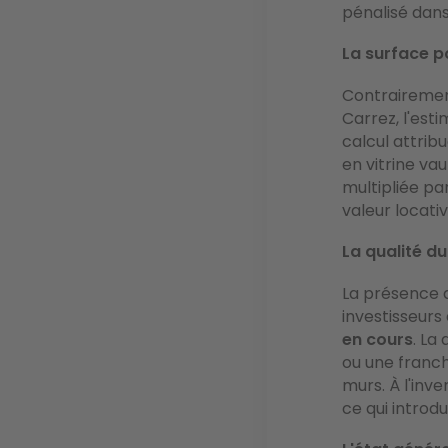
pénalisé dans
La surface p
Contrairement
Carrez, l'est
calcul attrib
en vitrine va
multipliée pa
valeur locativ
La qualité du
La présence d
investisseurs 
en cours
. La
ou une franch
murs. À l'inv
ce qui introd