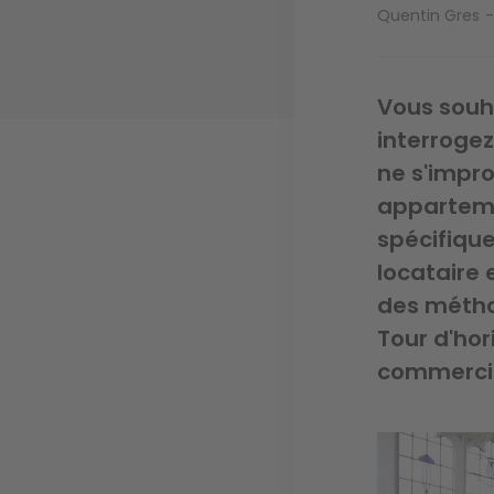
Quentin Gres
Vous souh
interrogez
ne s'impro
appartemen
spécifique
locataire 
des méthod
Tour d'hor
commercia
Image