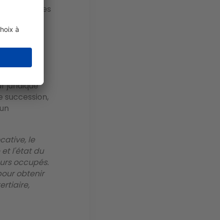
réalisent des
Elles
nne
conseil :
t à lui une
 juridique
e succession,
 un
cative, le
et l'état du
murs occupés.
our obtenir
rtiaire,