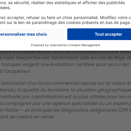
immobilières spécialisées
dans l'immobilier commercial 
ratuitement, dans l'espoir d'obtenir un mandat de vente. 
 bases de données de transactions récentes et d'une bo
des taux de rendement pratiqués dans votre zone. Notre 
usieurs agences et comparez leurs évaluations.
obilier
(ou expert en évaluation immobilière) réalise quan
ante et indépendante, dont les conclusions ont une valeur
 type d'expertise est notamment utile en cas de litige, d
s banques exigent une évaluation certifiée pour accorder
 l'acquéreur.
'estimation d'un local commercial repose sur la valeur lo
endu, la qualité du locataire, la situation géographique 
méthode par capitalisation est la plus utilisée pour les 
accompagner par une agence spécialisée ou un expert p
n fiable — et anticipez les diagnostics obligatoires (DPE te
ant de mettre en vente.