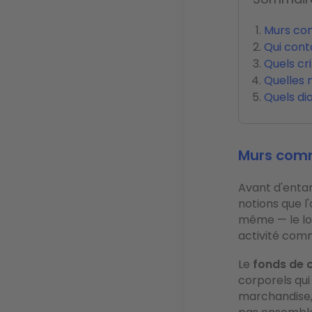
Murs com
Qui cont
Quels cr
Quelles 
Quels di
Murs comm
Avant d'entam
notions que l
même — le loc
activité comm
Le
fonds de
corporels qui 
marchandise, 