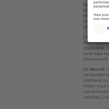
Les agences 
estimations g
disposent de
connaissance 
sollicitez pl
L'expert imm
expertise pay
opposable. Ce
ou lorsque le
financement à
En résumé :
L
rendement att
bâtiment. La 
Faites-vous 
une évaluatio
termites…) av