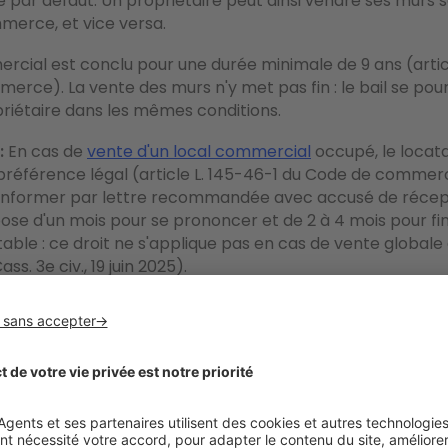
par défaut. Un propriétaire peut ainsi vendre ses murs 
merce, et vice versa.
rcial est conclu pour une durée minimale de 9 ans (artic
rce). La vente des murs n'y met pas fin : le bail se pour
riétaire dans les mêmes conditions.
:
En cas de
vente d'un local commercial
occupé, le locata
 préférence légal (article L. 145-46-1 du Code de commer
 l'informer par lettre recommandée avec accusé de récept
pose d'un mois pour se prononcer et de 2 à 4 mois pour fina
able : ce droit ne s'applique pas en cas de vente globale
ss. 3e civ., 19 juin 2025).
cter pour faire estimer ses locaux commerc
d'un local commercial
est une tâche exigeante qui requie
du marché immobilier professionnel local. Deux types d
s accompagner.