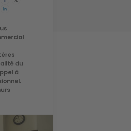
ous
ommercial
tères
alité du
appel à
ionnel.
murs