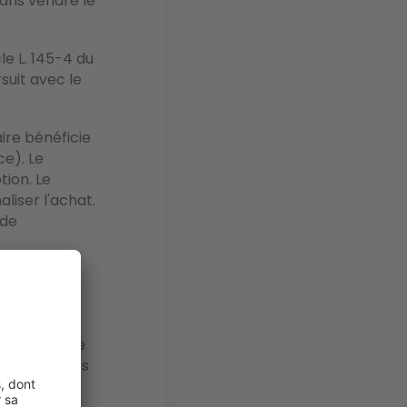
sans vendre le
le L. 145-4 du
suit avec le
ire bénéficie
ce). Le
ion. Le
liser l'achat.
 de
iaux ?
rt une bonne
'intervenants