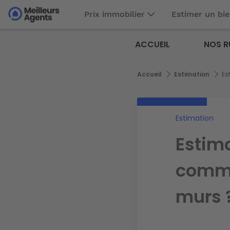
Aller
Prix immobilier
Estimer un bi
au
Aller au
contenu
contenu
Meilleurs
principal
ACCUEIL
NOS R
principal
Agents
Fil
Accueil
Estimation
Es
d'Ariane
Estimation
Estima
comme
murs 