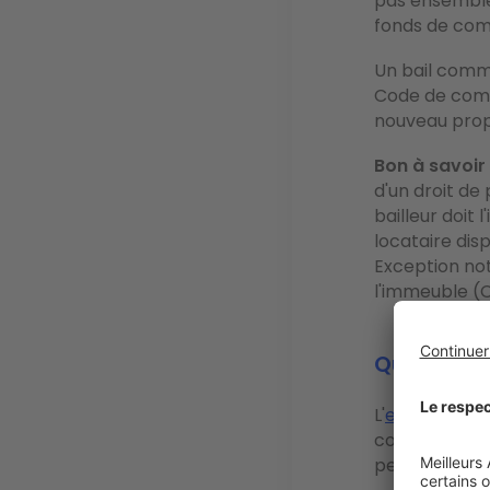
pas ensemble 
fonds de com
Un bail comme
Code de comme
nouveau prop
Bon à savoir 
d'un droit de
bailleur doit
locataire dis
Exception not
l'immeuble (Ca
Qui conta
L'
estimation 
connaissance 
peuvent vou