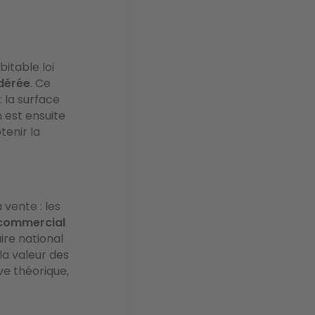
bitable loi
dérée
. Ce
: la surface
 est ensuite
tenir la
vente : les
 commercial
aire national
la valeur des
ve théorique,