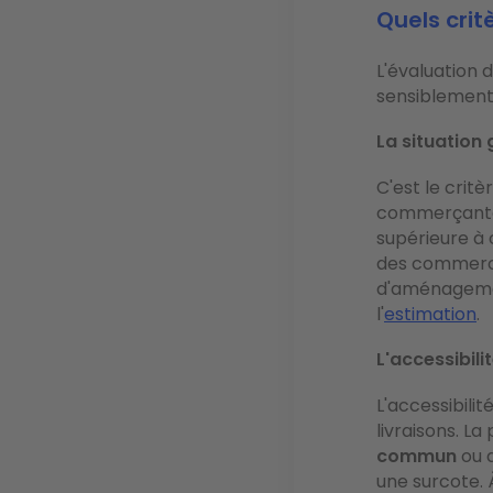
Quels crit
L'évaluation 
sensiblement 
La situation
C'est le crit
commerçante,
supérieure à 
des commerce
d'aménagemen
l'
estimation
.
L'accessibili
L'accessibilit
livraisons. L
commun
ou d
une surcote. 