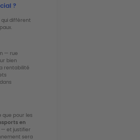
cial ?
qui diffèrent
ipaux.
on — rue
ur bien
a rentabilité
ets
 dans
e que pour les
nsports en
— et justifier
ionnement sera