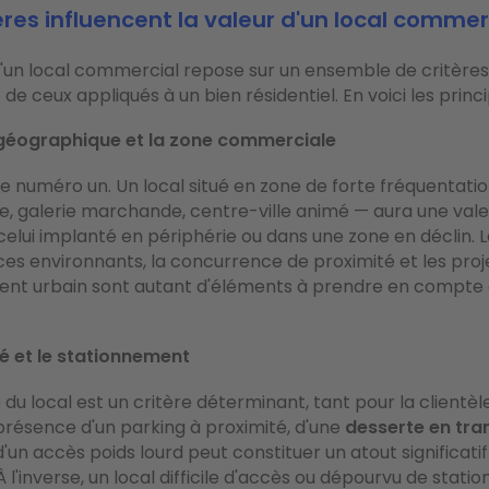
ères influencent la valeur d'un local commer
d'un local commercial repose sur un ensemble de critères 
de ceux appliqués à un bien résidentiel. En voici les princ
 géographique et la zone commerciale
ère numéro un. Un local situé en zone de forte fréquentati
 galerie marchande, centre-ville animé — aura une vale
celui implanté en périphérie ou dans une zone en déclin. L
s environnants, la concurrence de proximité et les proj
t urbain sont autant d'éléments à prendre en compte
té et le stationnement
é du local est un critère déterminant, tant pour la clientèl
a présence d'un parking à proximité, d'une
desserte en tra
'un accès poids lourd peut constituer un atout significatif 
À l'inverse, un local difficile d'accès ou dépourvu de stat