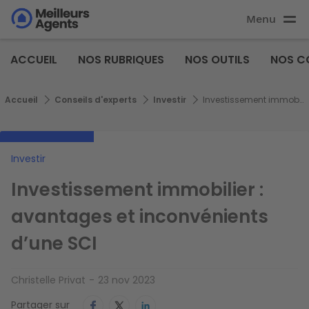
Aller
Menu
au
Aller au
contenu
contenu
Meilleurs
principal
ACCUEIL
NOS RUBRIQUES
NOS OUTILS
NOS C
principal
Agents
Fil d'Ariane
Accueil
Conseils d'experts
Investir
Investissement immobilier : avantages et inconvénients d’une SCI
Investir
Investissement immobilier :
avantages et inconvénients
d’une SCI
Christelle Privat
23 nov 2023
Partager sur