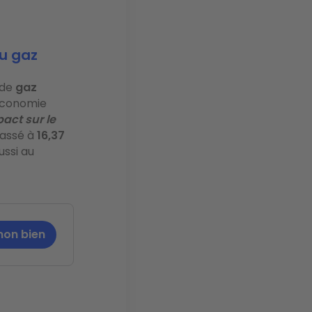
du gaz
 de
gaz
'Économie
act sur le
 passé à
16,37
ussi au
mon bien