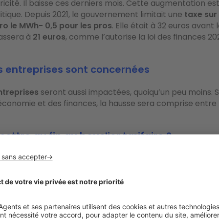
tricité. Il baisse ces derniers mois. Cette augmentation est
litique. Depuis 2021, le gouvernement limitait une
taxe sur 
uro le MWh- 0,5 pour les pros
. Elle était à 32 euros avant l
passera à
21 euros
, comme l’autorise la loi des finances 2
s entreprises sont concernées
ntreprises
seront aussi impactées, quoiqu’un peu moins. S
’économie et des finances, la hausse sera comprise entre
ettre au fin au bouclier tarifaire ?
es conséquences du «
quoiqu’il en coûte
». En mettant en 
at s’est acquitté, selon Bercy, de
37% de la facture d'élect
 qui représente un manque à gagner de
9 milliards d'eur
 augmentation à suivre