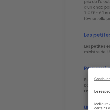
prix de l’élec
d’un choix po
TICFE
- à
1 e
février, elle 
Les petite
Les
petites e
ministre de l
Pourquoi m
Pour payer l
bouclier, l’Ét
Français
. Ce
Une autre