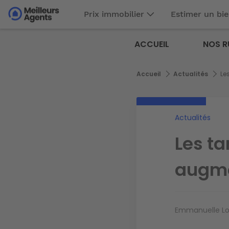
Aller
Prix immobilier
Estimer un bi
au
Aller au
contenu
contenu
Meilleurs
principal
ACCUEIL
NOS R
principal
Agents
Fil
Accueil
Actualités
Les
d'Ariane
Actualités
Les tar
augmen
Emmanuelle L