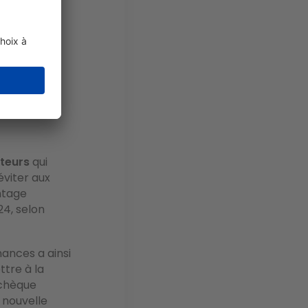
lieu en
t près de
6
teurs
qui
éviter aux
ntage
4, selon
nances a ainsi
ttre à la
 chèque
 nouvelle