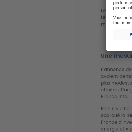
Le retrait du 
février 2025.
milliards d'e
Une mesure
L’annonce de 
avaient deman
plus modeste
affaiblis. L’
France Info.
Rien n’y a fai
expliqué la
né
France d’inve
énergie et «
d