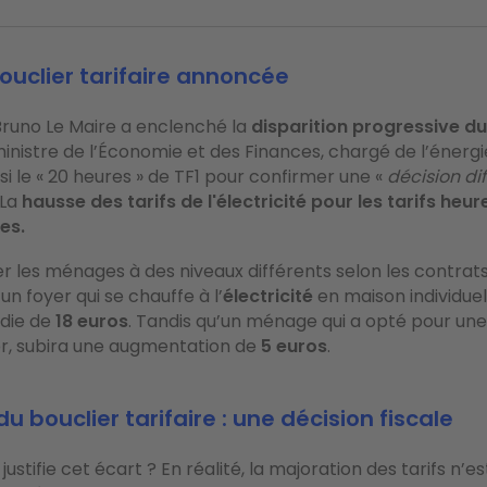
bouclier tarifaire annoncée
, Bruno Le Maire a enclenché la
disparition progressive du
 ministre de l’Économie et des Finances, chargé de l’énerg
isi le « 20 heures » de TF1 pour confirmer une «
décision dif
 La
hausse des tarifs de l'électricité pour les tarifs heur
es.
er les ménages à des niveaux différents selon les contrats
un foyer qui se chauffe à l’
électricité
en maison individuel
rdie de
18 euros
. Tandis qu’un ménage qui a opté pour une
er, subira une augmentation de
5 euros
.
du bouclier tarifaire : une décision fiscale
justifie cet écart ? En réalité, la majoration des tarifs n’es