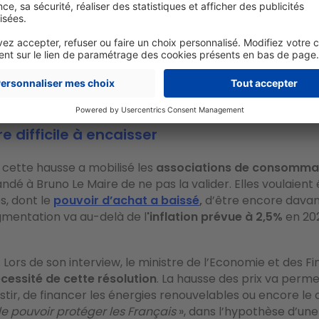
bouclier est progressif. Une
seconde augmentation
aura 
 Sur l’année 2024 ce rattrapage devrait rapporter à l'Éta
uros
.
 difficile à encaisser
cette hausse a mobilisé les
associations de consomma
dé à Bruno Le Maire de ne pas la valider. Elles voulaient 
s, dont le
pouvoir d’achat a baissé
,
d’être encore dava
augmentation va au-delà de l
'inflation prévue à 2,5%
en 202
t. Lors de son interview, le ministre de l’Economie et des Fi
cessité de cette résolution
. La hausse des prix va perme
stir, de financer les énergies renouvelables ou encore le
e pouvoir protéger les Français
», dans l’hypothèse d’une