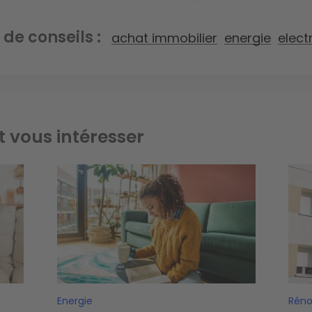
 de conseils
achat immobilier
energie
electr
t vous intéresser
Image
Ima
Energie
Réno