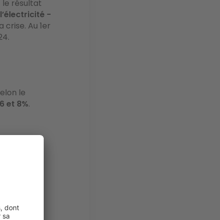
 le résultat
l’électricité -
a crise. Au 1er
024.
elon le
6 et 8%
.
place ce
ricité des
os
à l'année.