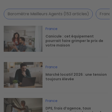
Baromètre Meilleurs Agents (153 articles)
France
Image
France
Canicule : cet équipement
pourrait faire grimper le prix de
votre maison
Image
France
Marché locatif 2026 : une tension
toujours élevée
Image
France
DPE, frais d’agence, taux