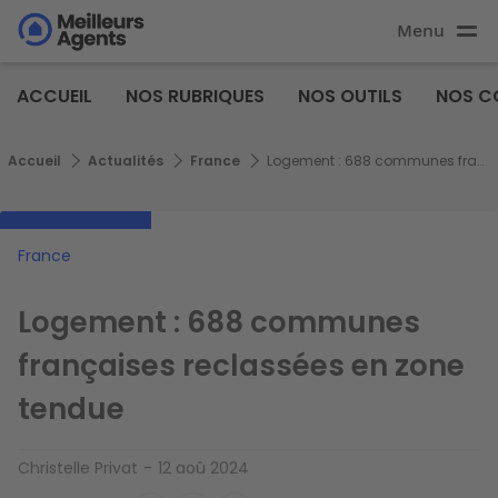
Aller
Menu
au
Aller au
contenu
contenu
Meilleurs
principal
ACCUEIL
NOS RUBRIQUES
NOS OUTILS
NOS C
principal
Agents
Fil d'Ariane
Accueil
Actualités
France
Logement : 688 communes françaises reclassées en zone tendue
France
Logement : 688 communes
françaises reclassées en zone
tendue
Christelle Privat
12 aoû 2024