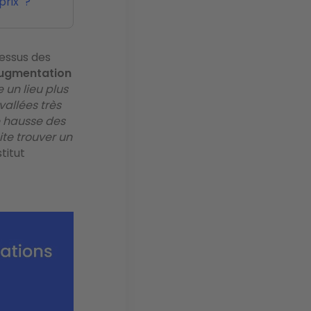
/prix ?
dessus des
 augmentation
 un lieu plus
vallées très
e hausse des
ite trouver un
titut