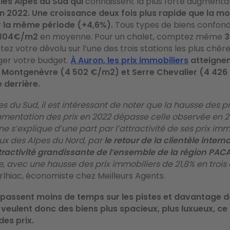
les Alpes du Sud qui
connaissent la plus forte augmentat
n 2022. Une croissance deux fois plus rapide que la m
r la même période (+4,6%).
Tous types de biens confondus,
 304€/m2
en moyenne. Pour un chalet, comptez même
3
etez votre dévolu sur l’une des trois stations les plus chères
ger votre budget.
À Auron, les prix immobiliers
atteignen
 Montgenèvre (4 502 €/m2) et Serre Chevalier (4 42
e derrière.
es du Sud, il est intéressant de noter que la hausse des pr
gmentation des prix en 2022 dépasse celle observée en 20
s’explique d’une part par l’attractivité de ses prix imm
ux des Alpes du Nord, par
le
retour de la clientèle intern
ttractivité grandissante de l’ensemble de la région PAC
re, avec une hausse des prix immobiliers de 21,8% en trois
lhiac, économiste chez Meilleurs Agents.
 passent moins de temps sur les pistes et davantage d
 veulent donc des biens plus spacieux, plus luxueux, ce 
des prix.