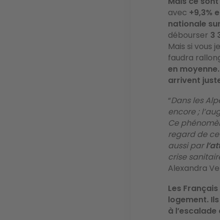
Mais ce sont 
avec
+9,3% e
nationale su
débourser
3
Mais si vous j
faudra rallon
en moyenne.
arrivent just
“
Dans les Alp
encore ; l’au
Ce phénomène 
regard de ce
aussi par
l’a
crise sanitai
Alexandra Ver
Les Français
logement. Ils
à l’escalade 