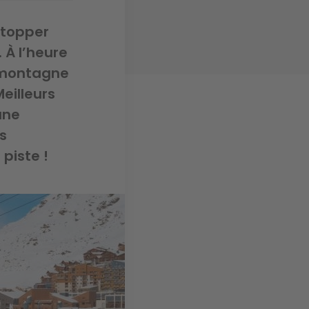
stopper
 À l’heure
n montagne
Meilleurs
une
s
piste !