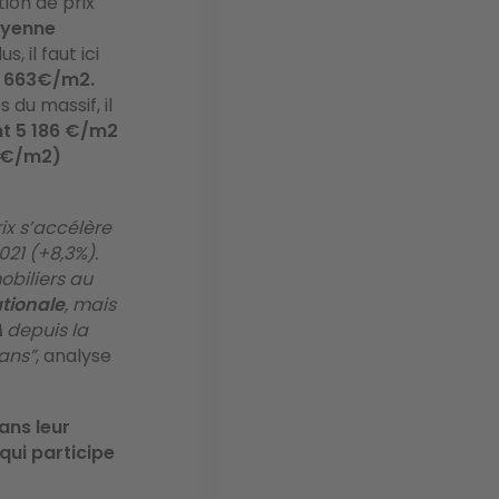
ion de prix
oyenne
 il faut ici
 663€/m2.
 du massif, il
t 5 186 €/m2
6 €/m2)
ix s’accélère
21 (+8,3%).
obiliers au
ationale
, mais
A
depuis la
 ans”
, analyse
ans leur
qui participe