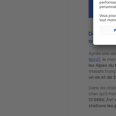
Dans les A
trois ans
Après une asc
Nord
), le ma
les Alpes du
massifs franç
un an et de 2
Dans les stat
cher qu'à Pari
13 569€ /m² 
stations les