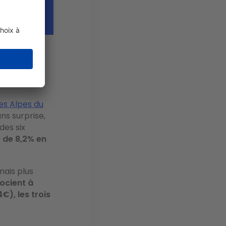
 30% en
es Alpes du
ns surprise,
des six
 de 8,2% en
mais plus
ocient à
), les trois