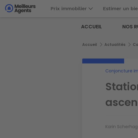
Aller
Prix immobilier
Estimer un bi
au
Aller au
contenu
contenu
Meilleurs
principal
ACCUEIL
NOS R
principal
Agents
Fil
Accueil
Actualités
Co
d'Ariane
Conjoncture i
Statio
ascen
Karin Scherhag