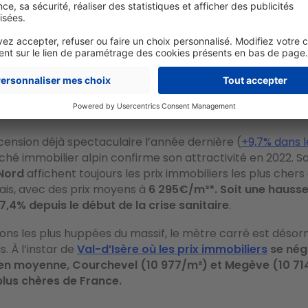
lpes, les prix immobiliers ont augmenté de
ension déjà spectaculaire l’année dernière (
+9,7% dans l
rché immobilier alpin confirme son attractivité en 2022. Sa
 Nord
affichent toujours les prix immobiliers les plus chers 
ais, avec des prix moyens à
6 295€/m²*. Soit une hausse
7,4% depuis le début de la crise sanitaire
.
ions les plus huppées du massif, le mètre carré est désor
s. À l’instar de
Val-d’Isère où les prix immobiliers
se nég
en moyenne, Courchevel (10 977/m²) et Megève (10 714€
 plus chères de France.