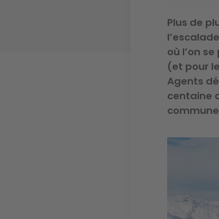
Plus de pl
l’escalade
où l’on s
(et pour l
Agents dév
centaine 
communes o
Image