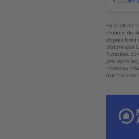
Quelles s
En dépit du c
stations de s
depuis trois
distant des t
huppées, où l
prix dans les
nouveau cadr
d'urbanisme e
Image