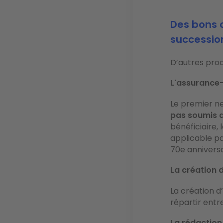
Des bons o
successio
D’autres proc
L'assurance
Le premier ne
pas soumis a
bénéficiaire,
applicable pa
70e anniversa
La création d
La création d
répartir entre
La rédaction