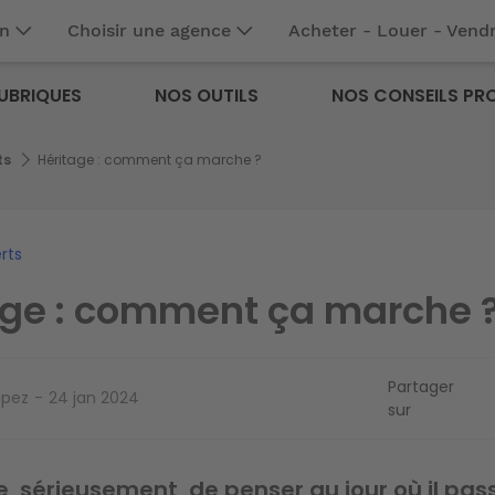
en
Choisir une agence
Acheter - Louer - Vend
UBRIQUES
NOS OUTILS
NOS CONSEILS PR
ts
Héritage : comment ça marche ?
rts
age : comment ça marche 
Partager
opez
24 jan 2024
sur
e, sérieusement, de penser au jour où il pas