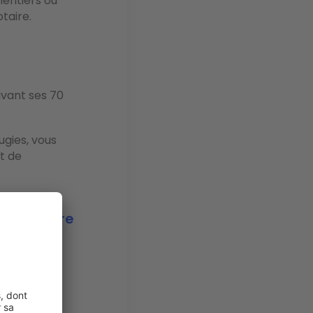
éritiers ou
taire.
avant ses 70
ugies, vous
t de
ransmettre