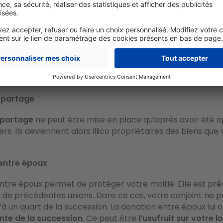
faire sous forme de virement ou de valeurs mobilières. Elle 
fisc
. Si le donateur a moins de 80 ans et que
le bénéficiai
igne directe
- enfant, petit-enfant - ou, en cas d’absenc
un neveu ou une nièce, un
abattement est applicable ju
s les 15 ans.
onner du mobilier, des bijoux. On parle alors de
don man
-partage
-partage
ne peut être mise en place qu’après avoir été 
iers. Ils deviennent alors illico propriétaires des biens que 
entre époux
ntre époux permet de protéger votre moitié. Elle est pr
 de précédentes unions. Dans ce cas, votre conjoint ne p
à un quart de la succession. La donation entre époux lui 
nte de la succession
. Ce peut être
l’usufruit sur votre 