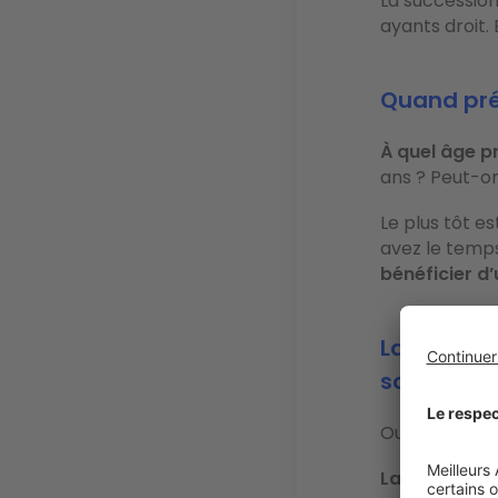
La successio
ayants droit.
Quand pré
À quel âge p
ans ? Peut-on
Le plus tôt e
avez le temp
bénéficier d
La donati
son patri
Oui, il est po
La donation