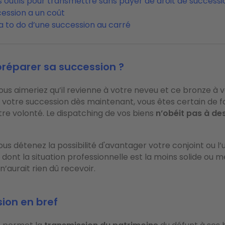
 outils pour transmettre sans payer de droit de successi
ession a un coût
la to do d’une succession au carré
préparer sa succession ?
ous aimeriez qu’il revienne à votre neveu et ce bronze à vo
votre succession dès maintenant, vous êtes certain de f
re volonté. Le dispatching de vos biens
n’obéit pas à de
vous détenez la possibilité d'avantager votre conjoint ou l’
i dont la situation professionnelle est la moins solide ou
n’aurait rien dû recevoir.
ion en bref