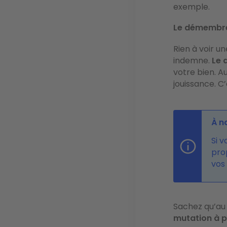
exemple.
Le démembr
Rien à voir u
indemne.
Le 
votre bien. A
jouissance. C’
À n
Si 
pro
vos 
Sachez qu’au 
mutation à 