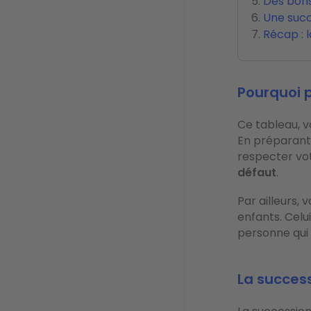
Des bons
Une succ
Récap : 
Pourquoi 
Ce tableau, v
En préparant 
respecter vot
défaut
.
Par ailleurs, 
enfants. Celu
personne qui 
La success