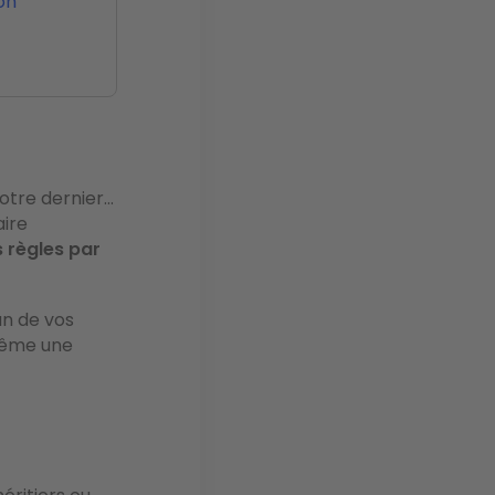
on
tre dernier...
aire
s règles
par
un de vos
 même une