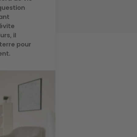
 question
ant
évite
rs, il
terre pour
ent.