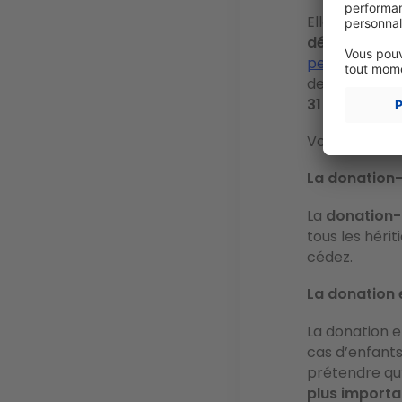
Elle peut se 
déclarée au 
personne en l
descendant, 
31 865 €
- tou
Vous pouvez d
La donation
La
donation
tous les hérit
cédez.
La donation 
La donation e
cas d’enfants
prétendre qu’
plus importa