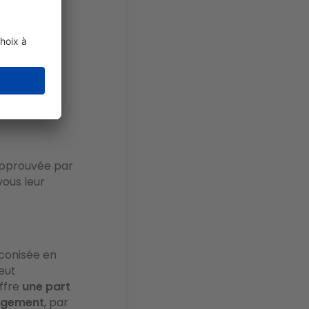
doit être
re est une
e de
squ’à
uel.
approuvée par
vous leur
éconisée en
eut
offre
une part
logement
, par