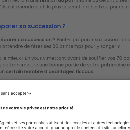
n permet la
transmission du patrimoine
du défunt à ses h
 Elle est encadrée et, le plus souvent, orchestrée par un no
parer sa succession ?
réparer sa succession
? Faut-il préparer sa succession 
 attendre de fêter ses 80 printemps pour y songer ?
st le mieux ! En vous y mettant avant de souffler vos 70 bo
s de transmettre une bonne partie de votre patrimoine e
’un certain nombre d’avantages fiscaux
.
on ou le démembrement : des moyens de t
moine de son vivant
ssible de
donner votre patrimoine de votre vivant
.