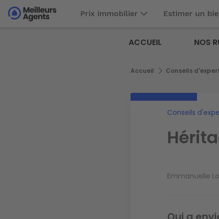
Aller
Prix immobilier
Estimer un bi
au
Aller au
contenu
contenu
Meilleurs
principal
ACCUEIL
NOS R
principal
Agents
Fil
Accueil
Conseils d'exper
d'Ariane
Conseils d'expe
Hérit
Emmanuelle L
Qui a envi