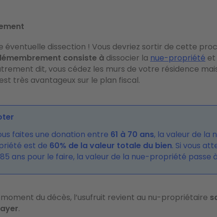
ement
ne éventuelle dissection ! Vous devriez sortir de cette pr
démembrement consiste à
dissocier la
nue-propriété
et 
utrement dit, vous cédez les murs de votre résidence mai
est très avantageux sur le plan fiscal.
oter
vous faites une donation entre
61 à 70 ans
, la valeur de la 
priété est de
60% de la valeur totale du bien
. Si vous at
85 ans pour le faire, la valeur de la nue-propriété passe 
moment du décès, l’usufruit revient au nu-propriétaire
s
payer
.