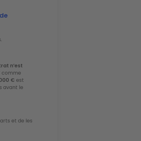
 de
.
rat n’est
ou” comme
 000 €
est
s avant le
arts et de les