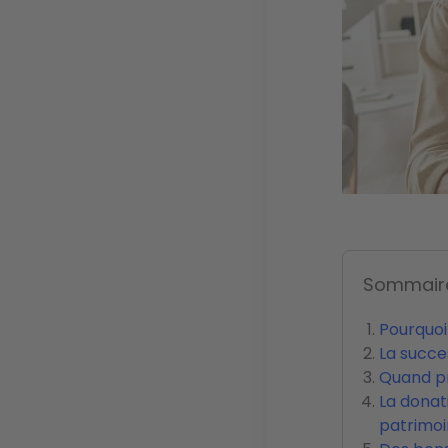
Sommair
Pourquoi
La succe
Quand pr
La donat
patrimoi